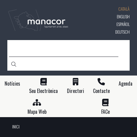
Vés
CATALÀ
al
contingut
ENGLISH
ESPAÑOL
DEUTSCH
CERCA
Notícies
Agenda
Seu Electrònica
Directori
Contacte
Mapa Web
FACe
INICI