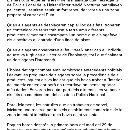
de Policia Local de la Unitat d’Intervenció Nocturna patrullaven
pel centre i sentiren sentir un fort renou de vidres a una zona
propera al carrer del Fum.
Quan els agents es desplaçaren cap al lloc dels fets, trobaren
un contenidor de fems trabucat a terra amb diferents
productes alimentaris escampats i un home que els agafava i
els dipositava a l'entrada d'una finca de pisos.
Quan els agents observaren el fet i vareN anar cap a l’individu,
aquest va fugir cap a l’interior de l’habitatge, tot i que finalment
un dels agents l'interceptà.
L'home detingut compta amb nombrosos antecedents policials
i davant les preguntes dels agents sobre la procedència dels
productes, aquest els va indicar que els havia trobat a l'interior
del mateix contenidor però no recordava on, sense aportar
més dades. Es varen incautar part dels aliments i es va posar
els fets en coneixement del cos de la Policia Nacional.
Paral·lelament, les patrulles que es trobaven de servei,
iniciaren una recerca por tots els establiments comercials de la
zona intentant identificar quin havia estat violentat.
Poques hores després, a primera hora del matí del 29 de
febrer es va presentar una denúncia per robatori amb força a