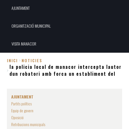
AJUNTAMENT
ORGANITZACIÓ MUNICIPAL
VISITA MANACOR
INICI
NOTICIES
la policia local de manacor intercepta lautor
Fil
dun robatori amb forca un establiment del
d'Ariadna
AJUNTAMENT
Partits polítics
Equip de govern
Oposició
Retribucions municipals