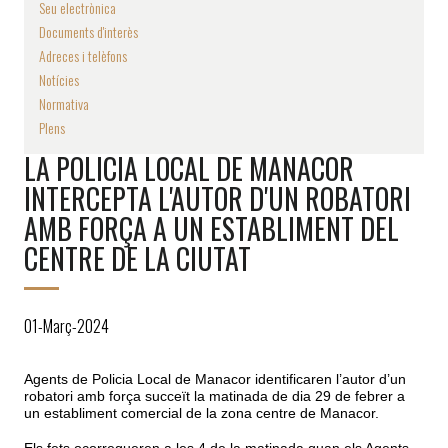
Seu electrònica
Documents d'interès
Adreces i telèfons
Notícies
Normativa
Plens
LA POLICIA LOCAL DE MANACOR
INTERCEPTA L'AUTOR D'UN ROBATORI
AMB FORÇA A UN ESTABLIMENT DEL
CENTRE DE LA CIUTAT
01-Març-2024
Agents de Policia Local de Manacor identificaren l’autor d’un
robatori amb força succeït la matinada de dia 29 de febrer a
un establiment comercial de la zona centre de Manacor.
Els fets ocorregueren a les 4 de la matinada quan els Agents