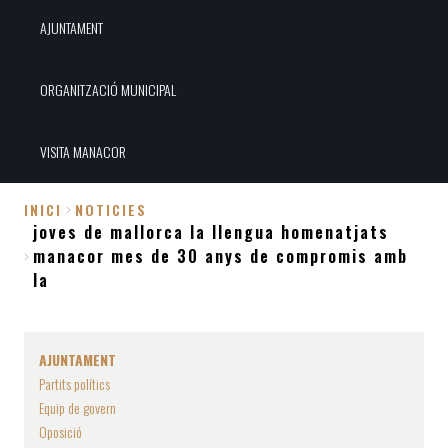
AJUNTAMENT
ORGANITZACIÓ MUNICIPAL
VISITA MANACOR
INICI
NOTICIES
joves de mallorca la llengua homenatjats
Fil
manacor mes de 30 anys de compromis amb
d'Ariadna
la
AJUNTAMENT
Partits polítics
Equip de govern
Oposició