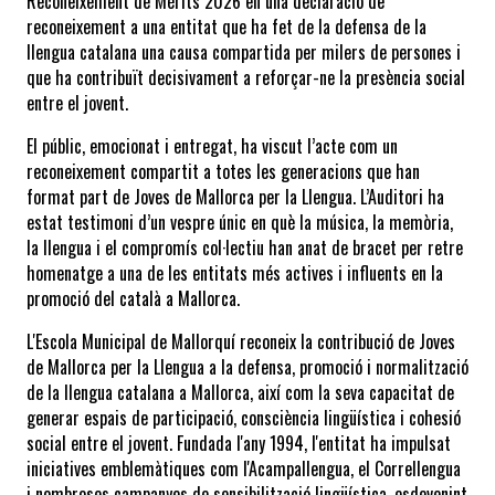
Reconeixement de Mèrits 2026 en una declaració de 
reconeixement a una entitat que ha fet de la defensa de la 
llengua catalana una causa compartida per milers de persones i 
que ha contribuït decisivament a reforçar-ne la presència social 
entre el jovent.
El públic, emocionat i entregat, ha viscut l’acte com un 
reconeixement compartit a totes les generacions que han 
format part de Joves de Mallorca per la Llengua. L’Auditori ha 
estat testimoni d’un vespre únic en què la música, la memòria, 
la llengua i el compromís col·lectiu han anat de bracet per retre 
homenatge a una de les entitats més actives i influents en la 
promoció del català a Mallorca.
L'Escola Municipal de Mallorquí reconeix la contribució de Joves 
de Mallorca per la Llengua a la defensa, promoció i normalització 
de la llengua catalana a Mallorca, així com la seva capacitat de 
generar espais de participació, consciència lingüística i cohesió 
social entre el jovent. Fundada l'any 1994, l'entitat ha impulsat 
iniciatives emblemàtiques com l'Acampallengua, el Correllengua 
i nombroses campanyes de sensibilització lingüística, esdevenint 