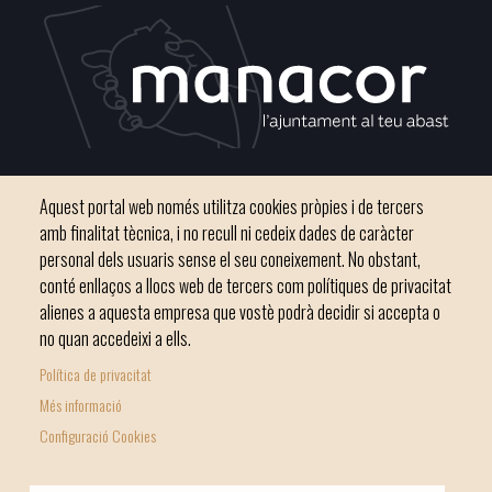
Plaça del Convent, s/n 07500 Manacor
Aquest portal web només utilitza cookies pròpies i de tercers
Telèfon
971 84 91 00 - CIF: P0703300D
amb finalitat tècnica, i no recull ni cedeix dades de caràcter
personal dels usuaris sense el seu coneixement. No obstant,
conté enllaços a llocs web de tercers com polítiques de privacitat
alienes a aquesta empresa que vostè podrà decidir si accepta o
no quan accedeixi a ells.
Inici
Ajuntament
El nostre municipi
Serveis municipals
Política de privacitat
Footer
Totes les notícies
Més informació
menu
Configuració Cookies
1
-
© Ajuntament de Manacor