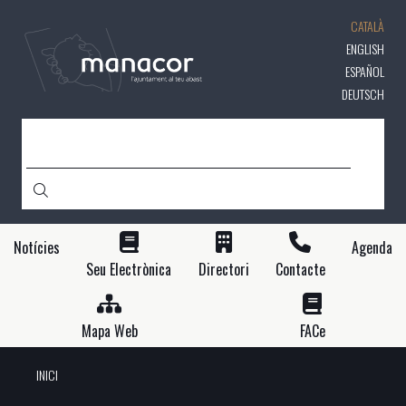
Vés
CATALÀ
al
contingut
ENGLISH
ESPAÑOL
DEUTSCH
CERCA
Notícies
Agenda
Seu Electrònica
Directori
Contacte
Mapa Web
FACe
INICI