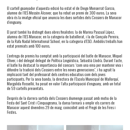
El cartell guanyador d’aquesta edició ha estat el de Diego Monserrat Garcia,
alumne de l’IES Mossèn Alcover, que ha rebut un premi de 300 euros. La seva
obra és la imatge oficial que anuncia les dues sortides dels Cossiers de Manacor
d’enguany.
El jurat també ha distingit dues obres finalistes: la de Marina Pascual López,
alumna de l’IES Manacor, en la categoria de batxillerat, i la de Gonçalo Pereira,
de la Rafa Nadal International School, en la categoria d’ESO. Ambdós treballs han
estat premiats amb 100 euros.
L’entrega de premis ha comptat amb la participació del batle de Manacor, Miquel
Oliver, i del delegat delegat de Política Lingüística, Sebastià Llodrà. Durant l’acte,
el batle ha destacat la importància del concurs “com una eina per mantenir viva i
difondre la tradició dels Cossiers entre les noves generacions”, i ha agraït la
implicació tant del professorat dels centres educatius com dels joves
participants. Per la seva banda, la directora de l’Escola Municipal de Mallorquí,
Margalida Rosselló, ha posat en valor l’alta participació d’enguany, amb un total
de 59 cartells presentats.
Després de la darrera sortida dels Cossiers diumenge passat amb motiu de la
Festa del Sant Crist i Cinquagesma, la dansa tornarà a omplir els carrers de
Manacor aquest divendres 29 de maig, coincidint amb el Pregó de les Fires i
Festes.