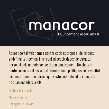
Plaça del Convent, s/n 07500 Manacor
Aquest portal web només utilitza cookies pròpies i de tercers
Telèfon
971 84 91 00 - CIF: P0703300D
amb finalitat tècnica, i no recull ni cedeix dades de caràcter
personal dels usuaris sense el seu coneixement. No obstant,
conté enllaços a llocs web de tercers com polítiques de privacitat
alienes a aquesta empresa que vostè podrà decidir si accepta o
no quan accedeixi a ells.
Inici
Ajuntament
El nostre municipi
Serveis municipals
Política de privacitat
Footer
Totes les notícies
Més informació
menu
Configuració Cookies
1