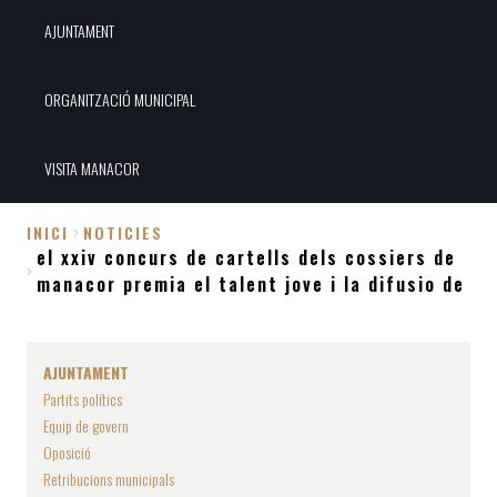
AJUNTAMENT
ORGANITZACIÓ MUNICIPAL
VISITA MANACOR
INICI
NOTICIES
el xxiv concurs de cartells dels cossiers de
Fil
manacor premia el talent jove i la difusio de
d'Ariadna
AJUNTAMENT
Partits polítics
Equip de govern
Oposició
Retribucions municipals