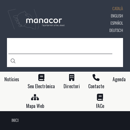
Vés
CATALÀ
al
contingut
ENGLISH
ESPAÑOL
DEUTSCH
CERCA
Notícies
Agenda
Seu Electrònica
Directori
Contacte
Mapa Web
FACe
INICI