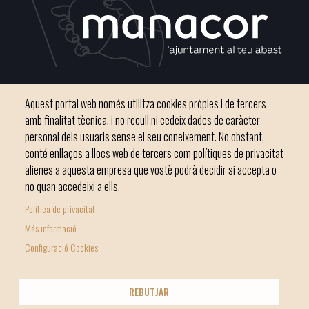
Plaça del Convent, s/n 07500 Manacor
Aquest portal web només utilitza cookies pròpies i de tercers
Telèfon
971 84 91 00 - CIF: P0703300D
amb finalitat tècnica, i no recull ni cedeix dades de caràcter
personal dels usuaris sense el seu coneixement. No obstant,
conté enllaços a llocs web de tercers com polítiques de privacitat
alienes a aquesta empresa que vostè podrà decidir si accepta o
no quan accedeixi a ells.
Inici
Ajuntament
El nostre municipi
Serveis municipals
Política de privacitat
Footer
Totes les notícies
Més informació
menu
Configuració Cookies
1
-
© Ajuntament de Manacor
REBUTJAR
Home
Licencia Creative Commons
Nota Legal