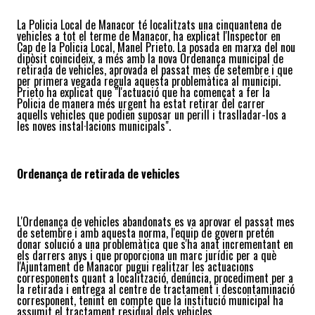
La Policia Local de Manacor té localitzats una cinquantena de
vehicles a tot el terme de Manacor, ha explicat l'Inspector en
Cap de la Policia Local, Manel Prieto. La posada en marxa del nou
dipòsit coincideix, a més amb la nova Ordenança municipal de
retirada de vehicles, aprovada el passat mes de setembre i que
per primera vegada regula aquesta problemàtica al municipi.
Prieto ha explicat que "l'actuació que ha començat a fer la
Policia de manera més urgent ha estat retirar del carrer
aquells vehicles que podien suposar un perill i traslladar-los a
les noves instal·lacions municipals".
Ordenança de retirada de vehicles
L'Ordenança de vehicles abandonats es va aprovar el passat mes
de setembre i amb aquesta norma, l'equip de govern pretén
donar solució a una problemàtica que s'ha anat incrementant en
els darrers anys i que proporciona un marc jurídic per a què
l'Ajuntament de Manacor pugui realitzar les actuacions
corresponents quant a localització, denúncia, procediment per a
la retirada i entrega al centre de tractament i descontaminació
corresponent, tenint en compte que la institució municipal ha
assumit el tractament residual dels vehicles.