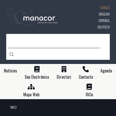
Vés
CATALÀ
al
contingut
ENGLISH
ESPAÑOL
DEUTSCH
CERCA
Notícies
Agenda
Seu Electrònica
Directori
Contacte
Mapa Web
FACe
INICI