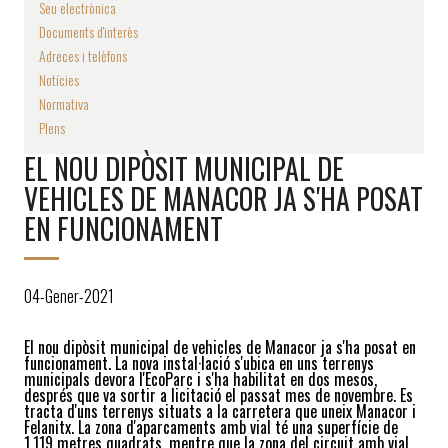
Seu electrònica
Documents d'interès
Adreces i telèfons
Notícies
Normativa
Plens
EL NOU DIPÒSIT MUNICIPAL DE
VEHICLES DE MANACOR JA S'HA POSAT
EN FUNCIONAMENT
04-Gener-2021
El nou dipòsit municipal de vehicles de Manacor ja s'ha posat en
funcionament. La nova instal·lació s'ubica en uns terrenys
municipals devora l'EcoParc i s'ha habilitat en dos mesos,
després que va sortir a licitació el passat mes de novembre. Es
tracta d'uns terrenys situats a la carretera que uneix Manacor i
Felanitx. La zona d'aparcaments amb vial té una superfície de
1.119 metres quadrats, mentre que la zona del circuit amb vial