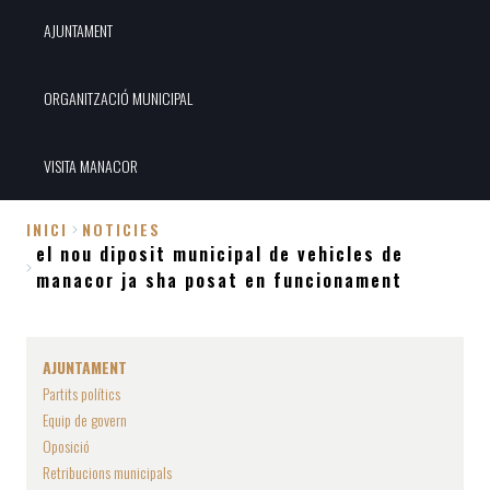
AJUNTAMENT
ORGANITZACIÓ MUNICIPAL
VISITA MANACOR
INICI
NOTICIES
el nou diposit municipal de vehicles de
Fil
manacor ja sha posat en funcionament
d'Ariadna
AJUNTAMENT
Partits polítics
Equip de govern
Oposició
Retribucions municipals