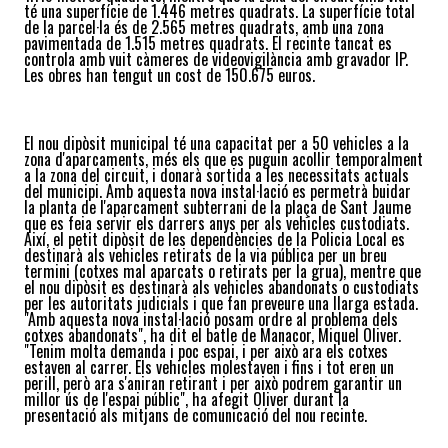
té una superfície de 1.446 metres quadrats. La superfície total
de la parcel·la és de 2.565 metres quadrats, amb una zona
pavimentada de 1.515 metres quadrats. El recinte tancat es
controla amb vuit càmeres de videovigilància amb gravador IP.
Les obres han tengut un cost de 150.675 euros.
El nou dipòsit municipal té una capacitat per a 50 vehicles a la
zona d'aparcaments, més els que es puguin acollir temporalment
a la zona del circuit, i donarà sortida a les necessitats actuals
del municipi. Amb aquesta nova instal·lació es permetrà buidar
la planta de l'aparcament subterrani de la plaça de Sant Jaume
que es feia servir els darrers anys per als vehicles custodiats.
Així, el petit dipòsit de les dependències de la Policia Local es
destinarà als vehicles retirats de la via pública per un breu
termini (cotxes mal aparcats o retirats per la grua), mentre que
el nou dipòsit es destinarà als vehicles abandonats o custodiats
per les autoritats judicials i que fan preveure una llarga estada.
"Amb aquesta nova instal·lació posam ordre al problema dels
cotxes abandonats", ha dit el batle de Manacor, Miquel Oliver.
"Tenim molta demanda i poc espai, i per això ara els cotxes
estaven al carrer. Els vehicles molestaven i fins i tot eren un
perill, però ara s'aniran retirant i per això podrem garantir un
millor ús de l'espai públic", ha afegit Oliver durant la
presentació als mitjans de comunicació del nou recinte.