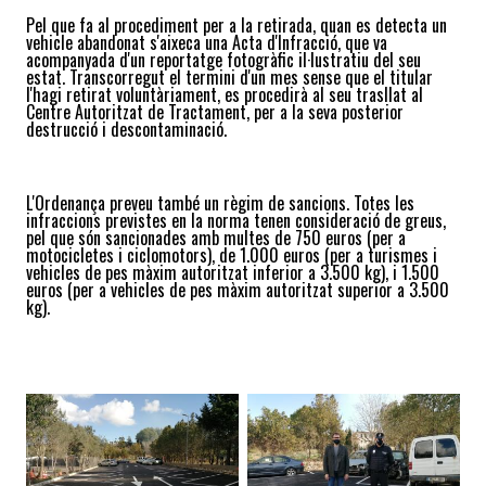
Pel que fa al procediment per a la retirada, quan es detect
a
un
vehicle abandonat s'aixeca una Acta d'Infracció, que
va
acompanyada d'un reportatge fotogràfic il·lustratiu del seu
estat.
T
ranscorregut el termini d'un mes sense que el titular
l'hagi retirat voluntàriament, es procedirà al seu trasllat al
Centre Autoritzat de Tractament,
per a la seva posterior
destrucció i descontaminació.
L'
Ordenança preveu també un règim de sancions. Totes les
infraccions previstes en la norma tenen consideració de greus,
pel que
s
ón
sancionades amb multes de 750 euros (per a
motocicletes i ciclomotors), de 1.000 euros (per a turismes i
vehicles de pes màxim autoritzat inferior a 3.500 kg), i 1.500
euros (per a vehicles de pes màxim autoritzat superior a 3.500
kg).