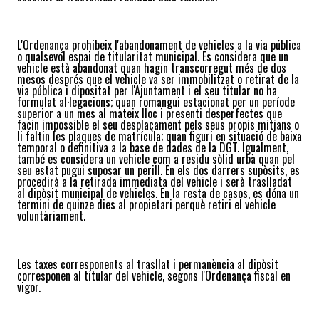
L'Ordenança prohibeix l'abandonament de vehicles a la via pública
o qualsevol espai de titularitat municipal. Es considera que un
vehicle està abandonat quan hagin transcorregut més de dos
mesos després que el vehicle va ser immobilitzat o retirat de la
via pública i dipositat per l'Ajuntament i el seu titular no ha
formulat al·legacions; quan romangui estacionat per un període
superior a un mes al mateix lloc i presenti desperfectes que
facin impossible el seu desplaçament pels seus propis mitjans o
li faltin les plaques de matrícula; quan figuri en situació de baixa
temporal o definitiva a la base de dades de la DGT.
Igualment,
també es considera un vehicle com a residu sòlid urbà quan pel
seu estat pugui suposar un perill. En els dos darrers supòsits, es
procedirà a la retirada immediata del vehicle i serà traslladat
al
d
ipòsit
m
unicipal de
v
ehicles.
En la resta de casos, es d
ó
na un
termini de quinze dies al propietari perquè retiri el vehicle
voluntàriament.
Les taxes corresponents al trasllat i permanència al dipòsit
corresponen al titular del vehicle, segons l'Ordenança fiscal en
vigor.