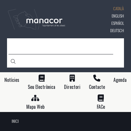
Vés
CATALÀ
al
contingut
ENGLISH
ESPAÑOL
DEUTSCH
CERCA
Notícies
Agenda
Seu Electrònica
Directori
Contacte
Mapa Web
FACe
INICI