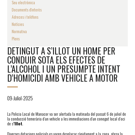
Seu electrònica
Documents d'interès
Adreces i telèfons
Notícies
Normativa
Plens
DETINGUT A S’ILLOT UN HOME PER
CONDUIR SOTA ELS EFECTES DE
L’ALCOHOL I UN PRESUMPTE INTENT
D’HOMICIDI AMB VEHICLE A MOTOR
09-Juliol-2025
La Policia Local de Manacor va ser alertada la matinada del passat 6 de juliol de
la conducció temerària d’un vehicle a les immediacions d’un conegut local d’oci
de s
’Illot
.
Diverses dotacions policials es varen desplaçar ràpidament a la zona, atesa la