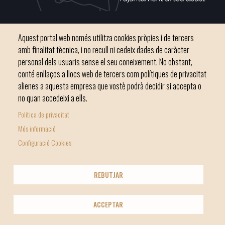
Plaça del Convent, s/n 07500 Manacor
Aquest portal web només utilitza cookies pròpies i de tercers
Telèfon
971 84 91 00 - CIF: P0703300D
amb finalitat tècnica, i no recull ni cedeix dades de caràcter
personal dels usuaris sense el seu coneixement. No obstant,
conté enllaços a llocs web de tercers com polítiques de privacitat
alienes a aquesta empresa que vostè podrà decidir si accepta o
no quan accedeixi a ells.
Inici
Ajuntament
El nostre municipi
Serveis municipals
Política de privacitat
Footer
Totes les notícies
Més informació
menu
Configuració Cookies
1
-
© Ajuntament de Manacor
REBUTJAR
Home
Licencia Creative Commons
Nota Legal
Footer
2
Política de galetes (Cookies)
Política de privacitat
info
ACCEPTAR
Xarxes socials
menu