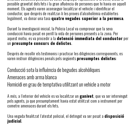
possible gravetat dels fets i la gran afluència de persones que hi havia en aquell
moment. Els agents varen aconseguir localitzar el vehicle i identificar el
conductor, que després de realitzar-li les proves d’alcoholèmia establertes
legalment, va donar una taxa
quatre vegades superior a la permesa
.
Durant la investigació inicial, la Policia Local va comprovar que la seva
conducció havia posat en perill la vida de persones presents a la zona. Per
aquest motiu, es va procedir a la
detenció immediata del conductor
per
un
presumpte concurs de delictes
.
Després de recollir els testimonis i practicar les diligències corresponents, es
varen instruir diligències penals pels següents
presumptes delictes
:
Conducció sota la influència de begudes alcohòliques
Amenaces amb arma blanca
Homicidi en grau de temptativa utilitzant un vehicle a motor
A més, a l’interior del vehicle es va localitzar un
ganivet
, que va ser intervingut
pels agents, ja que presumptament havia estat utilitzat com a instrument per
cometre amenaces durant els fets.
Una vegada finalitzat l’atestat policial, el detingut va ser posat a
disposició
judicial
.