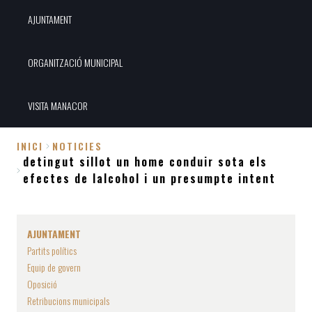
AJUNTAMENT
ORGANITZACIÓ MUNICIPAL
VISITA MANACOR
INICI
NOTICIES
detingut sillot un home conduir sota els
Fil
efectes de lalcohol i un presumpte intent
d'Ariadna
AJUNTAMENT
Partits polítics
Equip de govern
Oposició
Retribucions municipals