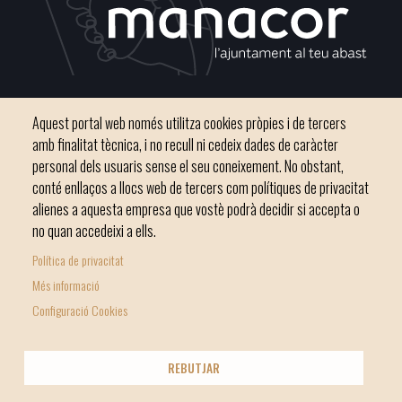
Plaça del Convent, s/n 07500 Manacor
Aquest portal web només utilitza cookies pròpies i de tercers
Telèfon
971 84 91 00 - CIF: P0703300D
amb finalitat tècnica, i no recull ni cedeix dades de caràcter
personal dels usuaris sense el seu coneixement. No obstant,
conté enllaços a llocs web de tercers com polítiques de privacitat
alienes a aquesta empresa que vostè podrà decidir si accepta o
no quan accedeixi a ells.
Inici
Ajuntament
El nostre municipi
Serveis municipals
Política de privacitat
Footer
Totes les notícies
Més informació
menu
Configuració Cookies
1
-
© Ajuntament de Manacor
REBUTJAR
Home
Licencia Creative Commons
Nota Legal
Footer