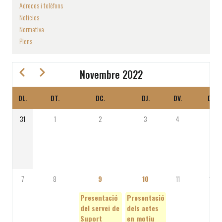
Adreces i telèfons
Notícies
Normativa
Plens
Previous
Next
Novembre 2022
DL.
DT.
DC.
DJ.
DV.
DS.
PAGINACIÓ
31
1
2
3
4
5
7
8
9
10
11
12
Presentació
Presentació
del servei de
dels actes
Suport
en motiu