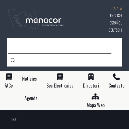
Vés
CATALÀ
al
contingut
ENGLISH
ESPAÑOL
DEUTSCH
CERCA
Notícies
FACe
Seu Electrònica
Directori
Contacte
Agenda
Mapa Web
INICI