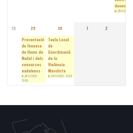
dones
dv., 25/11/2022 -
28
29
30
1
2
3
Presentació
Taula Local
de l'encesa
de
de llums de
Coordinació
Nadal i dels
de la
concursos
Violència
nadalencs
Masclista
dl., 28/11/2022 -
dt., 29/11/2022 - 12:00
12:00