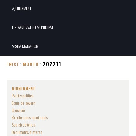
AJUNTAMENT
ORGANITZACIÓ MUNICIPAL
VISITA MANACOR
202211
INICI
MONTH
Fil
d'Ariadna
AJUNTAMENT
Partits polítics
Equip de govern
Oposició
Retribucions municipals
Seu electrònica
Documents d'interès