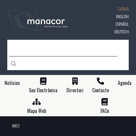
Vés
CATALÀ
al
contingut
ENGLISH
ESPAÑOL
DEUTSCH
CERCA
Notícies
Agenda
Seu Electrònica
Directori
Contacte
Mapa Web
FACe
INICI