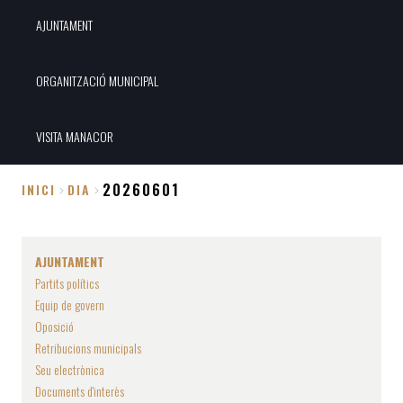
AJUNTAMENT
ORGANITZACIÓ MUNICIPAL
VISITA MANACOR
20260601
INICI
DIA
Fil
d'Ariadna
AJUNTAMENT
Partits polítics
Equip de govern
Oposició
Retribucions municipals
Seu electrònica
Documents d'interès