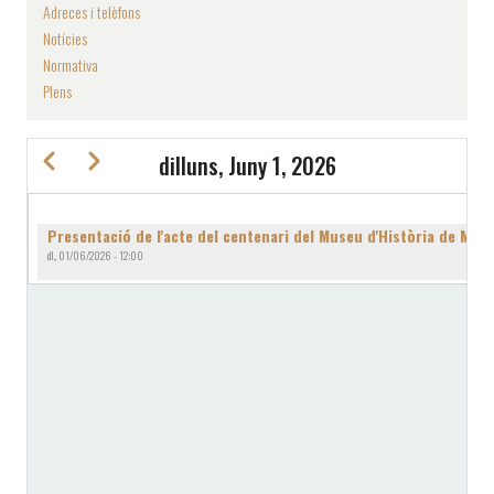
Adreces i telèfons
Notícies
Normativa
Plens
Previous
Next
dilluns, Juny 1, 2026
PAGINACIÓ
Presentació de l'acte del centenari del Museu d'Història de Man
dl., 01/06/2026 - 12:00