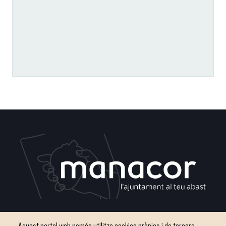
Plaça del Convent, s/n 07500 Manacor