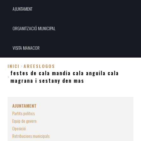
AJUNTAMENT
ORGANITZACIÓ MUNICIPAL
VISITA MANACOR
INICI
AREESLOGOS
festes de cala mandia cala anguila cala
Fil
magrana i sestany den mas
d'Ariadna
AJUNTAMENT
Partits polítics
Equip de govern
Oposició
Retribucions municipals