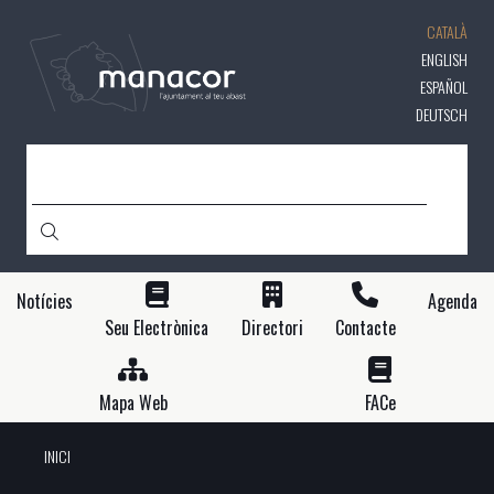
Vés
CATALÀ
al
contingut
ENGLISH
ESPAÑOL
DEUTSCH
CERCA
Notícies
Agenda
Seu Electrònica
Directori
Contacte
Mapa Web
FACe
INICI