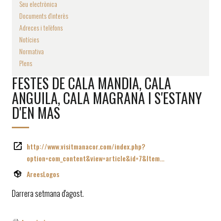
Seu electrònica
Documents d'interès
Adreces i telèfons
Notícies
Normativa
Plens
FESTES DE CALA MANDIA, CALA
ANGUILA, CALA MAGRANA I S'ESTANY
D'EN MAS
http://www.visitmanacor.com/index.php?
option=com_content&view=article&id=7&Item…
AreesLogos
Darrera setmana d'agost.