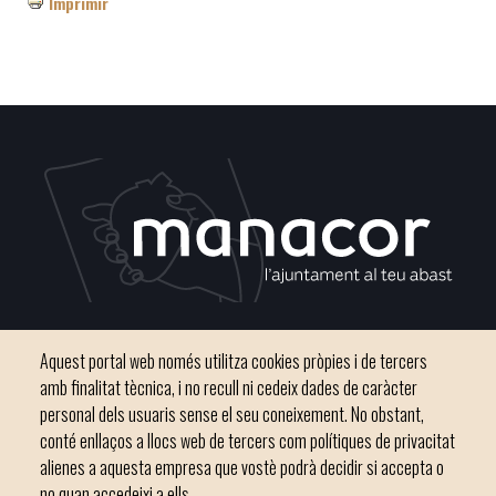
Imprimir
Plaça del Convent, s/n 07500 Manacor
Aquest portal web només utilitza cookies pròpies i de tercers
Telèfon
971 84 91 00 - CIF: P0703300D
amb finalitat tècnica, i no recull ni cedeix dades de caràcter
personal dels usuaris sense el seu coneixement. No obstant,
conté enllaços a llocs web de tercers com polítiques de privacitat
alienes a aquesta empresa que vostè podrà decidir si accepta o
no quan accedeixi a ells.