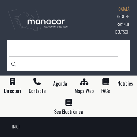
Vés
CATALÀ
al
contingut
ENGLISH
ESPAÑOL
DEUTSCH
CERCA
Agenda
Notícies
Directori
Contacte
Mapa Web
FACe
Seu Electrònica
INICI