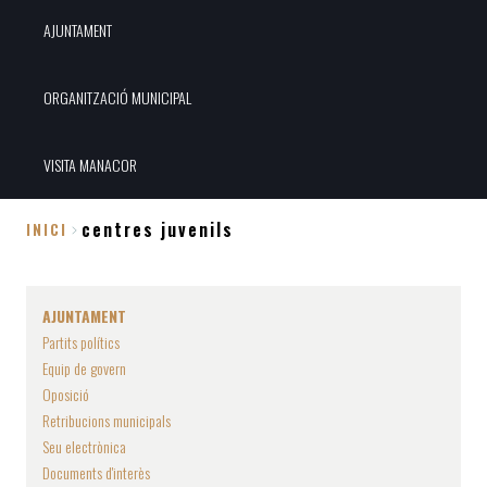
AJUNTAMENT
ORGANITZACIÓ MUNICIPAL
VISITA MANACOR
centres juvenils
INICI
Fil
d'Ariadna
AJUNTAMENT
Partits polítics
Equip de govern
Oposició
Retribucions municipals
Seu electrònica
Documents d'interès