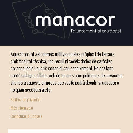
Plaça del Convent, s/n 07500 Manacor
Aquest portal web només utilitza cookies pròpies i de tercers
Telèfon
971 84 91 00 - CIF: P0703300D
amb finalitat tècnica, i no recull ni cedeix dades de caràcter
personal dels usuaris sense el seu coneixement. No obstant,
conté enllaços a llocs web de tercers com polítiques de privacitat
alienes a aquesta empresa que vostè podrà decidir si accepta o
no quan accedeixi a ells.
Inici
Ajuntament
El nostre municipi
Serveis municipals
Política de privacitat
Footer
Totes les notícies
Més informació
menu
Configuració Cookies
1
-
© Ajuntament de Manacor