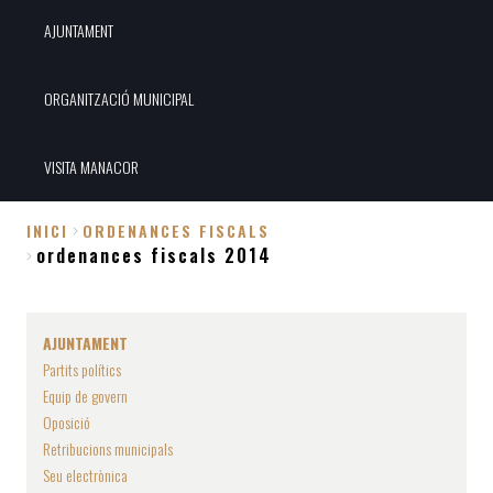
AJUNTAMENT
ORGANITZACIÓ MUNICIPAL
VISITA MANACOR
INICI
ORDENANCES FISCALS
ordenances fiscals 2014
Fil
d'Ariadna
AJUNTAMENT
Partits polítics
Equip de govern
Oposició
Retribucions municipals
Seu electrònica