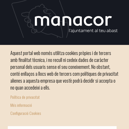
Plaça del Convent, s/n 07500 Manacor
Aquest portal web només utilitza cookies pròpies i de tercers
Telèfon
971 84 91 00 - CIF: P0703300D
amb finalitat tècnica, i no recull ni cedeix dades de caràcter
personal dels usuaris sense el seu coneixement. No obstant,
conté enllaços a llocs web de tercers com polítiques de privacitat
alienes a aquesta empresa que vostè podrà decidir si accepta o
no quan accedeixi a ells.
Inici
Ajuntament
El nostre municipi
Serveis municipals
Política de privacitat
Footer
Totes les notícies
Més informació
menu
Configuració Cookies
1
-
© Ajuntament de Manacor