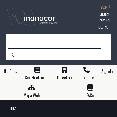
Vés
CATALÀ
al
contingut
ENGLISH
ESPAÑOL
DEUTSCH
CERCA
Notícies
Agenda
Seu Electrònica
Directori
Contacte
Mapa Web
FACe
INICI