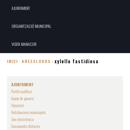
AJUNTAMENT
ORGANITZACIÓ MUNICIPAL
VISITA MANACOR
xylella fastidiosa
INICI
AREESLOGOS
Fil
d'Ariadna
AJUNTAMENT
Partits polítics
Equip de govern
Oposició
Retribucions municipals
Seu electrònica
Documents d'interès