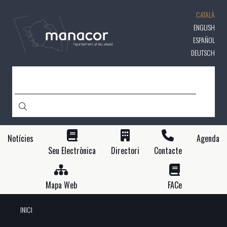
Vés
CATALÀ
al
contingut
ENGLISH
ESPAÑOL
DEUTSCH
CERCA
Notícies
Agenda
Seu Electrònica
Directori
Contacte
Mapa Web
FACe
INICI