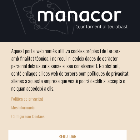
Plaça del Convent, s/n 07500 Manacor
Aquest portal web només utilitza cookies pròpies i de tercers
Telèfon
971 84 91 00 - CIF: P0703300D
amb finalitat tècnica, i no recull ni cedeix dades de caràcter
personal dels usuaris sense el seu coneixement. No obstant,
conté enllaços a llocs web de tercers com polítiques de privacitat
alienes a aquesta empresa que vostè podrà decidir si accepta o
no quan accedeixi a ells.
Inici
Ajuntament
El nostre municipi
Serveis municipals
Política de privacitat
Footer
Totes les notícies
Més informació
menu
Configuració Cookies
1
-
© Ajuntament de Manacor
REBUTJAR
Home
Licencia Creative Commons
Nota Legal