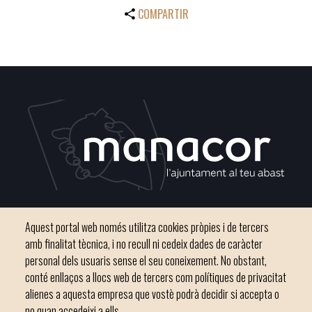
COMPARTIR
Plaça del Convent, s/n 07500 Manacor
Aquest portal web només utilitza cookies pròpies i de tercers
Telèfon
971 84 91 00 - CIF: P0703300D
amb finalitat tècnica, i no recull ni cedeix dades de caràcter
personal dels usuaris sense el seu coneixement. No obstant,
conté enllaços a llocs web de tercers com polítiques de privacitat
alienes a aquesta empresa que vostè podrà decidir si accepta o
no quan accedeixi a ells.