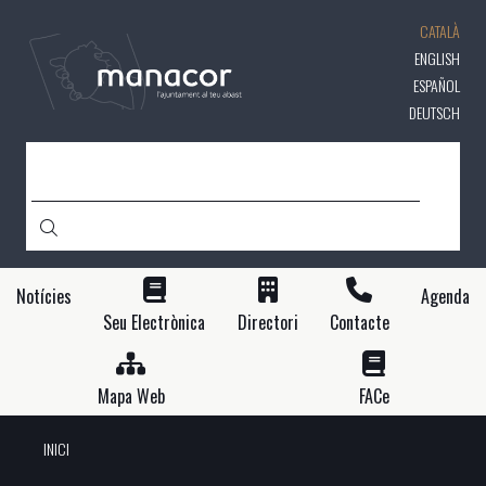
Vés
CATALÀ
al
contingut
ENGLISH
ESPAÑOL
DEUTSCH
CERCA
Notícies
Agenda
Seu Electrònica
Directori
Contacte
Mapa Web
FACe
INICI