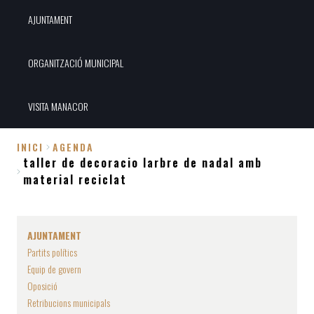
AJUNTAMENT
ORGANITZACIÓ MUNICIPAL
VISITA MANACOR
INICI
AGENDA
taller de decoracio larbre de nadal amb
Fil
material reciclat
d'Ariadna
AJUNTAMENT
Partits polítics
Equip de govern
Oposició
Retribucions municipals