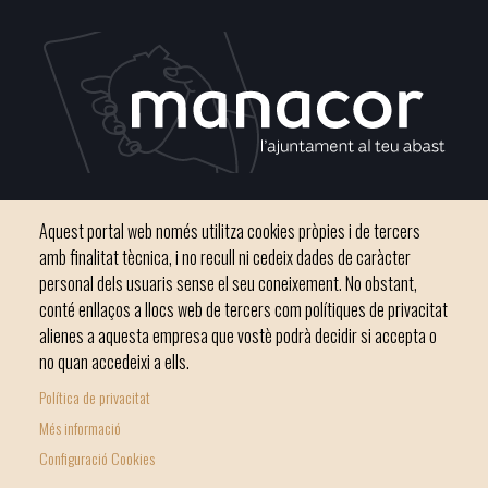
Plaça del Convent, s/n 07500 Manacor
Aquest portal web només utilitza cookies pròpies i de tercers
Telèfon
971 84 91 00 - CIF: P0703300D
amb finalitat tècnica, i no recull ni cedeix dades de caràcter
personal dels usuaris sense el seu coneixement. No obstant,
conté enllaços a llocs web de tercers com polítiques de privacitat
alienes a aquesta empresa que vostè podrà decidir si accepta o
no quan accedeixi a ells.
Inici
Ajuntament
El nostre municipi
Serveis municipals
Política de privacitat
Footer
Totes les notícies
Més informació
menu
Configuració Cookies
1