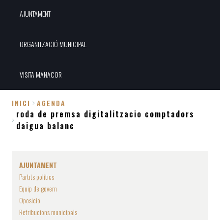
AJUNTAMENT
ORGANITZACIÓ MUNICIPAL
VISITA MANACOR
INICI
AGENDA
roda de premsa digitalitzacio comptadors
Fil
daigua balanc
d'Ariadna
AJUNTAMENT
Partits polítics
Equip de govern
Oposició
Retribucions municipals