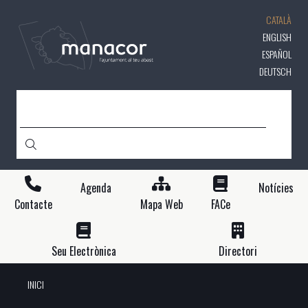
Vés
CATALÀ
al
contingut
ENGLISH
ESPAÑOL
DEUTSCH
CERCA
Agenda
Notícies
Contacte
Mapa Web
FACe
Seu Electrònica
Directori
INICI