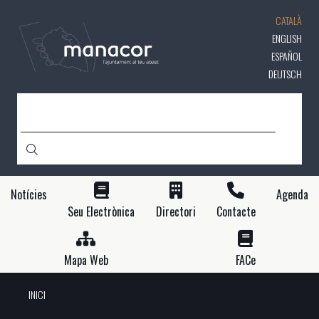
Vés
CATALÀ
al
contingut
ENGLISH
ESPAÑOL
DEUTSCH
CERCA
Notícies
Agenda
Seu Electrònica
Directori
Contacte
Mapa Web
FACe
INICI