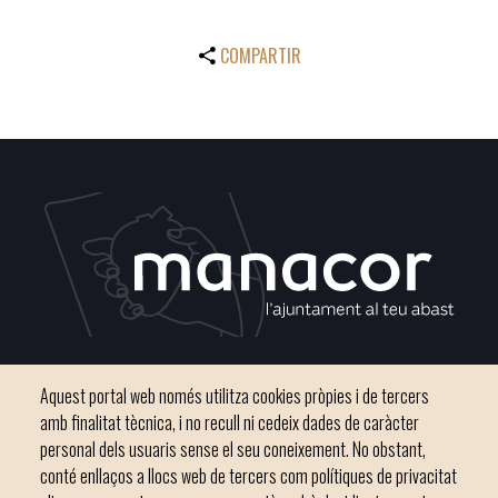
COMPARTIR
Plaça del Convent, s/n 07500 Manacor
Aquest portal web només utilitza cookies pròpies i de tercers
Telèfon
971 84 91 00 - CIF: P0703300D
amb finalitat tècnica, i no recull ni cedeix dades de caràcter
personal dels usuaris sense el seu coneixement. No obstant,
conté enllaços a llocs web de tercers com polítiques de privacitat