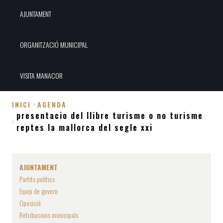
AJUNTAMENT
ORGANITZACIÓ MUNICIPAL
VISITA MANACOR
INICI
AGENDA
presentacio del llibre turisme o no turisme
Fil
reptes la mallorca del segle xxi
d'Ariadna
AJUNTAMENT
Partits polítics
Equip de govern
Oposició
Retribucions municipals