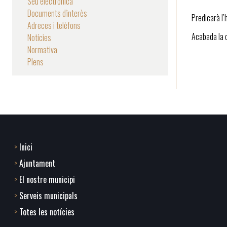
Seu electrònica
Documents d'interès
Predicarà l’
Adreces i telèfons
Acabada la c
Notícies
Normativa
Plens
Inici
Footer
Ajuntament
menu
El nostre municipi
Serveis municipals
1
Totes les notícies
-