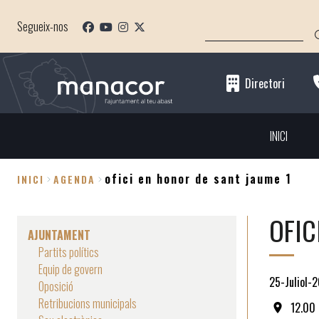
Vés
CERCA
al
Segueix-nos
contingut
Directori
INICI
ofici en honor de sant jaume 1
INICI
AGENDA
Fil
OFIC
d'Ariadna
AJUNTAMENT
Partits polítics
Equip de govern
25-Juliol-
Oposició
Retribucions municipals
12.00 