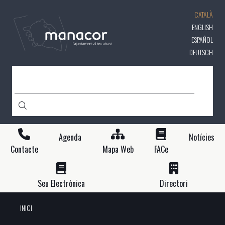
Vés
CATALÀ
al
contingut
ENGLISH
ESPAÑOL
DEUTSCH
CERCA
Agenda
Notícies
Contacte
Mapa Web
FACe
Seu Electrònica
Directori
INICI