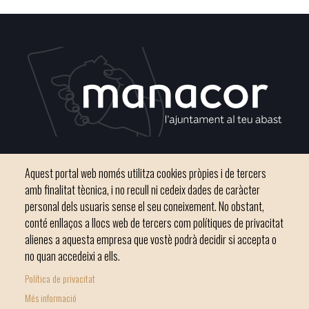
Plaça del Convent, s/n 07500 Manacor
Aquest portal web només utilitza cookies pròpies i de tercers
Telèfon
971 84 91 00 - CIF: P0703300D
amb finalitat tècnica, i no recull ni cedeix dades de caràcter
personal dels usuaris sense el seu coneixement. No obstant,
conté enllaços a llocs web de tercers com polítiques de privacitat
alienes a aquesta empresa que vostè podrà decidir si accepta o
no quan accedeixi a ells.
Inici
Ajuntament
El nostre municipi
Serveis municipals
Política de privacitat
Footer
Totes les notícies
Més informació
menu