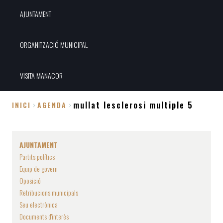
AJUNTAMENT
ORGANITZACIÓ MUNICIPAL
VISITA MANACOR
mullat lesclerosi multiple 5
INICI
AGENDA
Fil
d'Ariadna
AJUNTAMENT
Partits polítics
Equip de govern
Oposició
Retribucions municipals
Seu electrònica
Documents d'interès