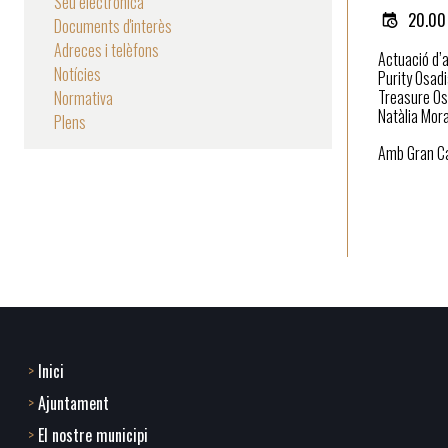
Seu electrònica
20.00
Documents d'interès
Adreces i telèfons
Actuació d’a
Notícies
Purity Osadi
Treasure Osa
Normativa
Natàlia Mora
Plens
Amb Gran Ca
Inici
Footer
Ajuntament
menu
El nostre municipi