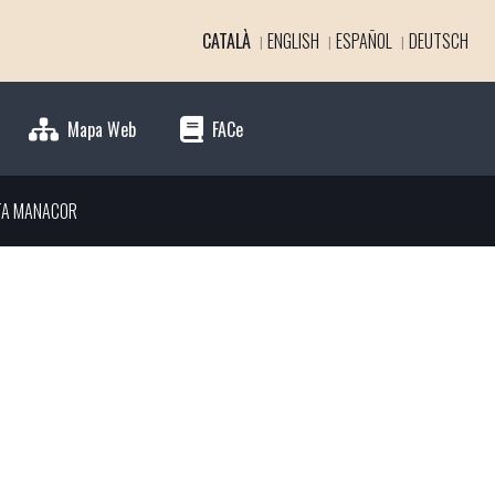
CATALÀ
ENGLISH
ESPAÑOL
DEUTSCH
Mapa Web
FACe
TA MANACOR