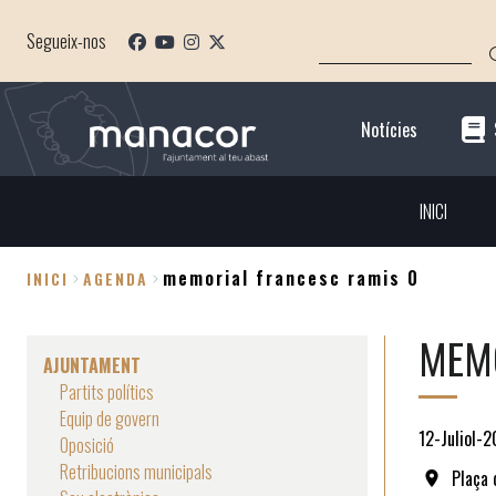
Vés
CERCA
al
Segueix-nos
contingut
Notícies
INICI
memorial francesc ramis 0
INICI
AGENDA
Fil
MEM
d'Ariadna
AJUNTAMENT
Partits polítics
Equip de govern
12-Juliol-
Oposició
Retribucions municipals
Plaça 