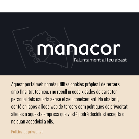
Plaça del Convent, s/n 07500 Manacor
Aquest portal web només utilitza cookies pròpies i de tercers
Telèfon
971 84 91 00 - CIF: P0703300D
amb finalitat tècnica, i no recull ni cedeix dades de caràcter
personal dels usuaris sense el seu coneixement. No obstant,
conté enllaços a llocs web de tercers com polítiques de privacitat
alienes a aquesta empresa que vostè podrà decidir si accepta o
no quan accedeixi a ells.
Inici
Ajuntament
El nostre municipi
Serveis municipals
Política de privacitat
Footer
Totes les notícies