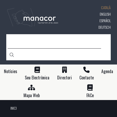
Vés
CATALÀ
al
contingut
ENGLISH
ESPAÑOL
DEUTSCH
CERCA
Notícies
Agenda
Seu Electrònica
Directori
Contacte
Mapa Web
FACe
INICI