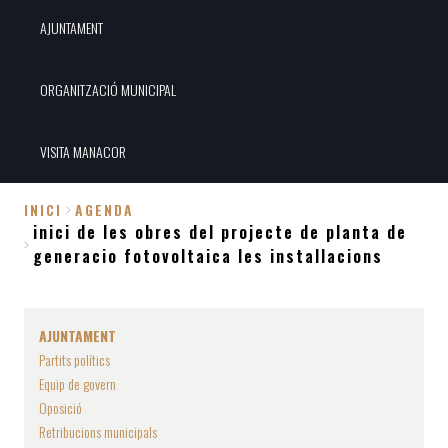
AJUNTAMENT
ORGANITZACIÓ MUNICIPAL
VISITA MANACOR
INICI
AGENDA
inici de les obres del projecte de planta de
Fil
generacio fotovoltaica les installacions
d'Ariadna
AJUNTAMENT
Partits polítics
Equip de govern
Oposició
Retribucions municipals