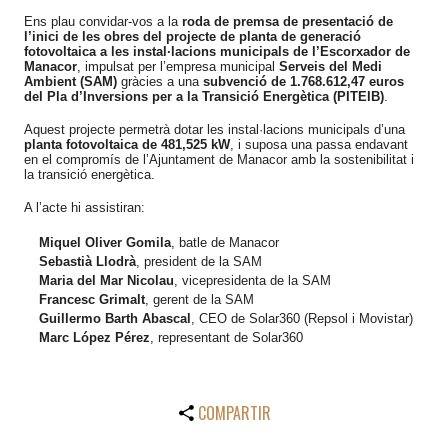
Ens plau convidar-vos a la
roda de premsa de presentació de
l’inici de les obres del projecte de planta de generació
fotovoltaica a les instal·lacions municipals de l’Escorxador de
Manacor
, impulsat per l’empresa municipal
Serveis del Medi
Ambient (SAM)
gràcies a una
subvenció de 1.768.612,47 euros
del Pla d’Inversions per a la Transició Energètica (PITEIB)
.
Aquest projecte permetrà dotar les instal·lacions municipals d’una
planta fotovoltaica de 481,525 kW
, i suposa una passa endavant
en el compromís de l’Ajuntament de Manacor amb la sostenibilitat i
la transició energètica.
A l’acte hi assistiran:
Miquel Oliver Gomila
, batle de Manacor
Sebastià Llodrà
, president de la SAM
Maria del Mar Nicolau
, vicepresidenta de la SAM
Francesc Grimalt
, gerent de la SAM
Guillermo Barth Abascal
, CEO de Solar360 (Repsol i Movistar)
Marc López Pérez
, representant de Solar360
COMPARTIR