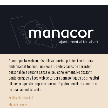
Plaça del Convent, s/n 07500 Manacor
Aquest portal web només utilitza cookies pròpies i de tercers
Telèfon
971 84 91 00 - CIF: P0703300D
amb finalitat tècnica, i no recull ni cedeix dades de caràcter
personal dels usuaris sense el seu coneixement. No obstant,
conté enllaços a llocs web de tercers com polítiques de privacitat
alienes a aquesta empresa que vostè podrà decidir si accepta o
no quan accedeixi a ells.
Inici
Ajuntament
El nostre municipi
Serveis municipals
Política de privacitat
Footer
Totes les notícies
Més informació
menu