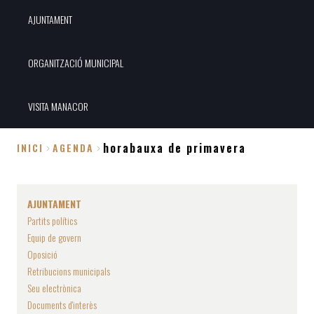
AJUNTAMENT
ORGANITZACIÓ MUNICIPAL
VISITA MANACOR
horabauxa de primavera
INICI
AGENDA
Fil
d'Ariadna
AJUNTAMENT
Partits polítics
Equip de govern
Oposició
Retribucions municipals
Seu electrònica
Documents d'interès