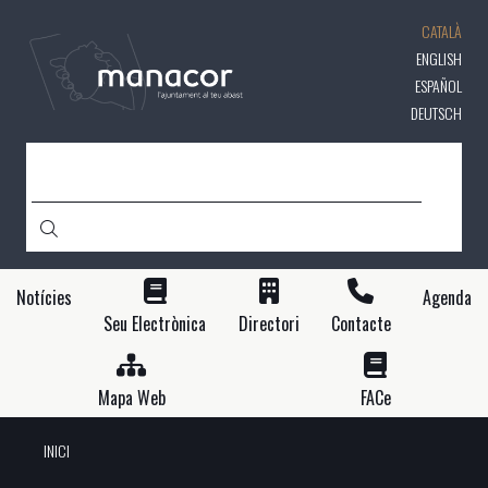
Vés
CATALÀ
al
contingut
ENGLISH
ESPAÑOL
DEUTSCH
CERCA
Notícies
Agenda
Seu Electrònica
Directori
Contacte
Mapa Web
FACe
INICI