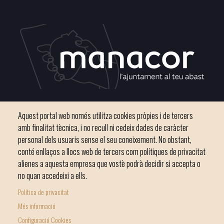
Plaça del Convent, s/n 07500 Manacor
Aquest portal web només utilitza cookies pròpies i de tercers
Telèfon
971 84 91 00 - CIF: P0703300D
amb finalitat tècnica, i no recull ni cedeix dades de caràcter
personal dels usuaris sense el seu coneixement. No obstant,
conté enllaços a llocs web de tercers com polítiques de privacitat
alienes a aquesta empresa que vostè podrà decidir si accepta o
no quan accedeixi a ells.
Inici
Ajuntament
El nostre municipi
Serveis municipals
Política de privacitat
Footer
Totes les notícies
Més informació
menu
Configuració Cookies