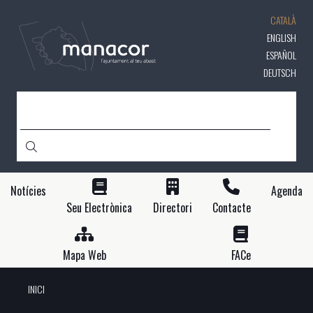
Vés
CATALÀ
al
contingut
ENGLISH
ESPAÑOL
DEUTSCH
CERCA
Notícies
Agenda
Seu Electrònica
Directori
Contacte
Mapa Web
FACe
INICI