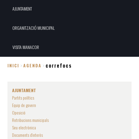
AJUNTAMENT
ORGANITZACIÓ MUNICIPAL
VISITA MANACOR
correfocs
INICI
AGENDA
Fil
d'Ariadna
AJUNTAMENT
Partits polítics
Equip de govern
Oposició
Retribucions municipals
Seu electrònica
Documents d'interès