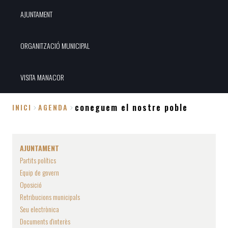
AJUNTAMENT
ORGANITZACIÓ MUNICIPAL
VISITA MANACOR
coneguem el nostre poble
INICI
AGENDA
Fil
d'Ariadna
AJUNTAMENT
Partits polítics
Equip de govern
Oposició
Retribucions municipals
Seu electrònica
Documents d'interès