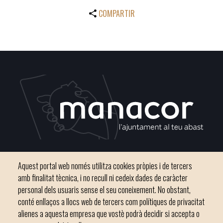
COMPARTIR
Plaça del Convent, s/n 07500 Manacor
Aquest portal web només utilitza cookies pròpies i de tercers
Telèfon
971 84 91 00 - CIF: P0703300D
amb finalitat tècnica, i no recull ni cedeix dades de caràcter
personal dels usuaris sense el seu coneixement. No obstant,
conté enllaços a llocs web de tercers com polítiques de privacitat
alienes a aquesta empresa que vostè podrà decidir si accepta o