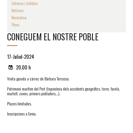
Adreces i telèfons
Notícies
Normativa
Plens
CONEGUEM EL NOSTRE POBLE
17-Juliol-2024
20.00 h
Visita guiada a càrrec de Bàrbara Terrassa.
Patrimoni marítim del Port (toponímia dels accidents geogràfics, torre, farola,
martell, coves, primers pobladors…).
Places limitades.
Inscripcions a Enviu.