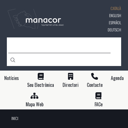
Vés
CATALÀ
al
contingut
ENGLISH
ESPAÑOL
DEUTSCH
CERCA
Notícies
Agenda
Seu Electrònica
Directori
Contacte
Mapa Web
FACe
INICI