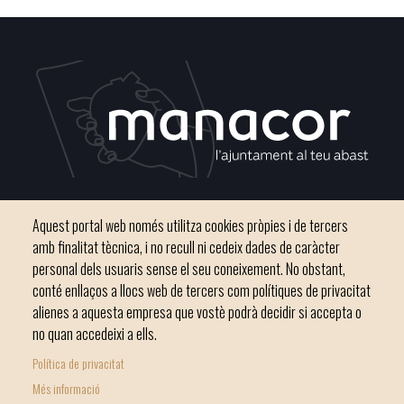
Plaça del Convent, s/n 07500 Manacor
Aquest portal web només utilitza cookies pròpies i de tercers
Telèfon
971 84 91 00 - CIF: P0703300D
amb finalitat tècnica, i no recull ni cedeix dades de caràcter
personal dels usuaris sense el seu coneixement. No obstant,
conté enllaços a llocs web de tercers com polítiques de privacitat
alienes a aquesta empresa que vostè podrà decidir si accepta o
no quan accedeixi a ells.
Inici
Ajuntament
El nostre municipi
Serveis municipals
Política de privacitat
Footer
Totes les notícies
Més informació
menu