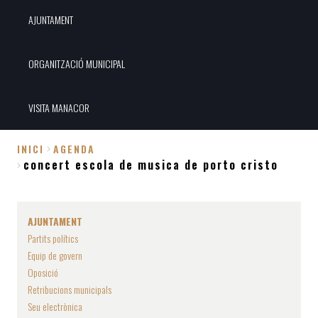
AJUNTAMENT
ORGANITZACIÓ MUNICIPAL
VISITA MANACOR
INICI
AGENDA
concert escola de musica de porto cristo
Fil
d'Ariadna
AJUNTAMENT
Partits polítics
Equip de govern
Oposició
Retribucions municipals
Seu electrònica