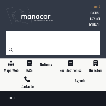
Vés
CATALÀ
al
contingut
ENGLISH
ESPAÑOL
DEUTSCH
CERCA
Notícies
Mapa Web
FACe
Seu Electrònica
Directori
Agenda
Contacte
INICI