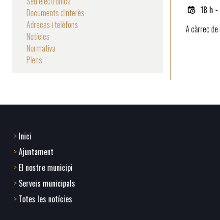
Seu electrònica
18 h -
Documents d'interès
Adreces i telèfons
A càrrec de 
Notícies
Normativa
Plens
Inici
Footer
Ajuntament
menu
El nostre municipi
Serveis municipals
1
Totes les notícies
-