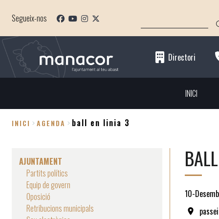
Vés
CERCA
al
Segueix-nos
contingut
Directori
INICI
ball en linia 3
INICI
AGENDA
Fil
BALL
d'Ariadna
AJUNTAMENT
Partits polítics
Equip de govern
10-Desemb
Oposició
Retribucions municipals
passei