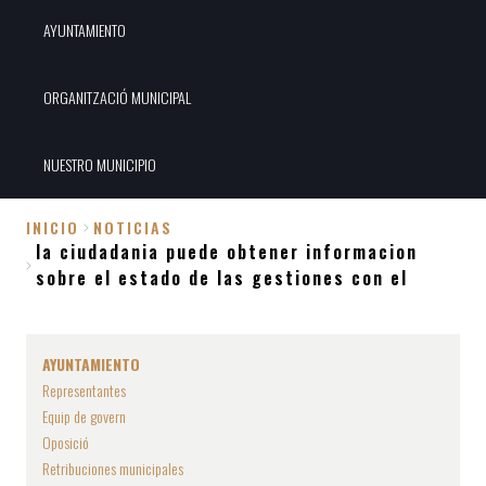
AYUNTAMIENTO
ORGANITZACIÓ MUNICIPAL
NUESTRO MUNICIPIO
INICIO
NOTICIAS
la ciudadania puede obtener informacion
Sobrescribir
sobre el estado de las gestiones con el
enlaces
de
ayuda
AYUNTAMIENTO
a
Representantes
Equip de govern
la
Oposició
navegación
Retribuciones municipales