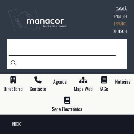
Pasar
CATALÀ
al
contenido
ENGLISH
principal
ESPAÑOL
DEUTSCH
BUSCAR
Agenda
Noticias
Directorio
Contacto
Mapa Web
FACe
Sede Electrónica
INICIO