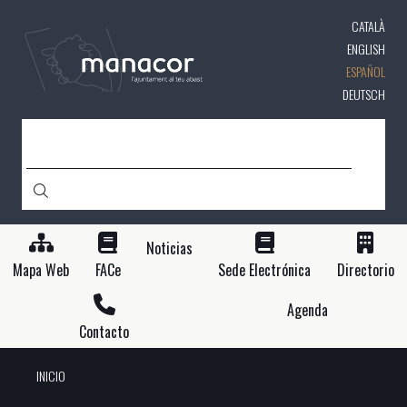
Pasar
CATALÀ
al
contenido
ENGLISH
principal
ESPAÑOL
DEUTSCH
BUSCAR
Noticias
Mapa Web
FACe
Sede Electrónica
Directorio
Agenda
Contacto
INICIO