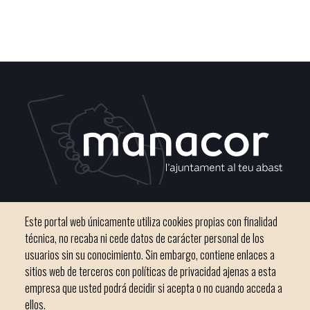
C / del Convento, s/n 07500 Manacor
Este portal web únicamente utiliza cookies propias con finalidad
Teléfono
971 84 91 00 - CIF: P0703300D
técnica, no recaba ni cede datos de carácter personal de los
usuarios sin su conocimiento. Sin embargo, contiene enlaces a
sitios web de terceros con políticas de privacidad ajenas a esta
empresa que usted podrá decidir si acepta o no cuando acceda a
ellos.