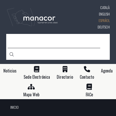
Pasar
CATALÀ
al
contenido
ENGLISH
principal
ESPAÑOL
DEUTSCH
BUSCAR
Noticias
Agenda
Sede Electrónica
Directorio
Contacto
Mapa Web
FACe
INICIO