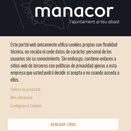
C / del Convento, s/n 07500 Manacor
Este portal web únicamente utiliza cookies propias con finalidad
Teléfono
971 84 91 00 - CIF: P0703300D
técnica, no recaba ni cede datos de carácter personal de los
usuarios sin su conocimiento. Sin embargo, contiene enlaces a
sitios web de terceros con políticas de privacidad ajenas a esta
empresa que usted podrá decidir si acepta o no cuando acceda a
ellos.
Inicio
Ayuntamiento
Bloque Informativo
Política de privacitat
Footer
Trámites Online
Ciudad
Més informació
menu
Configuració Cookies
1
-
© Ayuntamiento de Manacor
DENEGAR TODO
Home
Licencia Creative Commons
Nota Legal