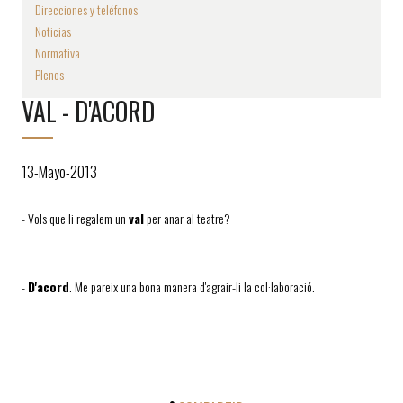
Direcciones y teléfonos
Noticias
Normativa
Plenos
VAL - D'ACORD
13-Mayo-2013
- Vols que li regalem un
val
per anar al teatre?
-
D'acord
. Me pareix una bona manera d'agrair-li la col·laboració.