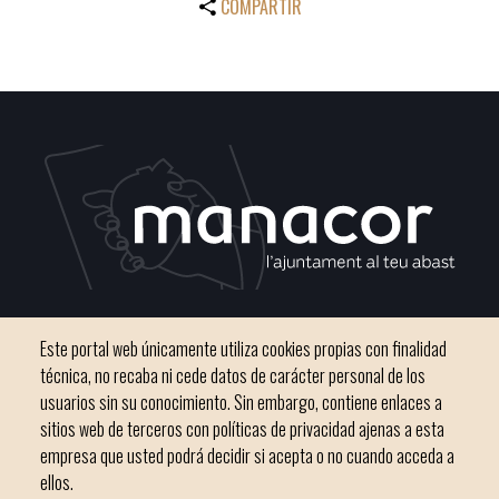
COMPARTIR
C / del Convento, s/n 07500 Manacor
Este portal web únicamente utiliza cookies propias con finalidad
Teléfono
971 84 91 00 - CIF: P0703300D
técnica, no recaba ni cede datos de carácter personal de los
usuarios sin su conocimiento. Sin embargo, contiene enlaces a
sitios web de terceros con políticas de privacidad ajenas a esta
empresa que usted podrá decidir si acepta o no cuando acceda a
ellos.
Inicio
Ayuntamiento
Bloque Informativo