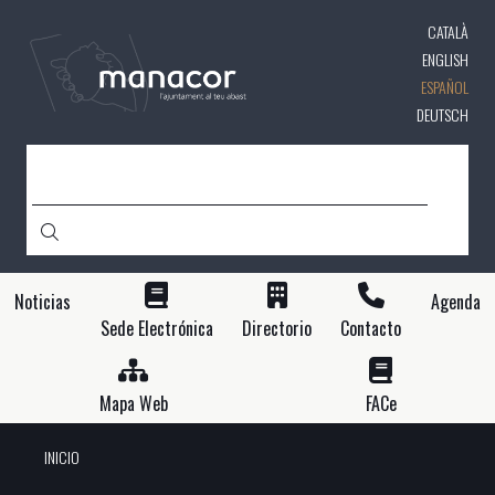
Pasar
CATALÀ
al
contenido
ENGLISH
principal
ESPAÑOL
DEUTSCH
BUSCAR
Noticias
Agenda
Sede Electrónica
Directorio
Contacto
Mapa Web
FACe
INICIO