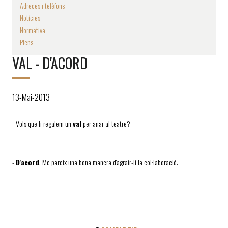
Adreces i telèfons
Notícies
Normativa
Plens
VAL - D'ACORD
13-Mai-2013
- Vols que li regalem un
val
per anar al teatre?
-
D'acord
. Me pareix una bona manera d'agrair-li la col·laboració.