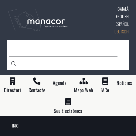
Direkt
CATALÀ
zum
Inhalt
ENGLISH
ESPAÑOL
DEUTSCH
SUCHE
Agenda
Notícies
Directori
Contacte
Mapa Web
FACe
Seu Electrònica
INICI