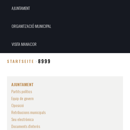
AJUNTAMENT
ORGANITZACIÓ MUNICIPAL
VISITA MANACOR
8999
STARTSEITE
Breadcrumb
AJUNTAMENT
Partits polítics
Equip de govern
Oposició
Retribucions municipals
Seu electrònica
Documents d'interès