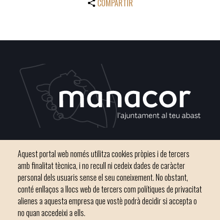
COMPARTIR
Plaça del Convent, s/n 07500 Manacor
Aquest portal web només utilitza cookies pròpies i de tercers
Phone
971 84 91 00 - CIF: P0703300D
amb finalitat tècnica, i no recull ni cedeix dades de caràcter
personal dels usuaris sense el seu coneixement. No obstant,
conté enllaços a llocs web de tercers com polítiques de privacitat
alienes a aquesta empresa que vostè podrà decidir si accepta o
no quan accedeixi a ells.
Inici
Ajuntament
El nostre municipi
Serveis municipals