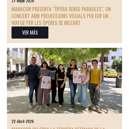
27-Mayo-2026
MANACOR PRESENTA “ÒPERA SENSE PARAULES”, UN
CONCERT AMB PROJECCIONS VISUALS PER FER UN
VIATGE PER LES ÒPERES DE MOZART
VER MÁS
22-Abril-2026