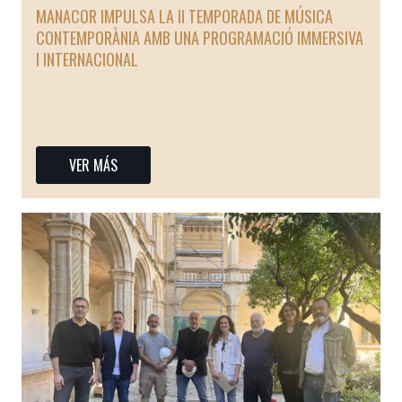
MANACOR IMPULSA LA II TEMPORADA DE MÚSICA
CONTEMPORÀNIA AMB UNA PROGRAMACIÓ IMMERSIVA
I INTERNACIONAL
Manacor acollirà del 25 d’abril al 24 d’octubre la II Temporada de
Música Contemporània, un cicle que consolida l’aposta per la creació
sonora actual i l’experimentació artística, amb una programac
VER MÁS