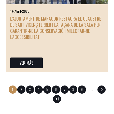
17-Abril-2026
L’AJUNTAMENT DE MANACOR RESTAURA EL CLAUSTRE
DE SANT VICENÇ FERRER I LA FAÇANA DE LA SALA PER
GARANTIR-NE LA CONSERVACIÓ I MILLORAR-NE
L'ACCESSIBILITAT
Les obres de restauració d’un dels conjunts arquitectònics més
emblemàtics de Manacor ja han començat.
VER MÁS
Page
2
Page
3
Page
4
Page
5
Page
6
Page
7
Page
8
Page
9
Página
1
…
actual
PAGINACIÓN