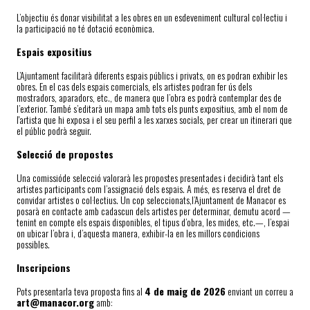
L’objectiu és donar visibilitat a les obres en un esdeveniment cultural col·lectiu i
la participació no té dotació econòmica.
Espais expositius
L’Ajuntament facilitarà diferents espais públics i privats, on es podran exhibir les
obres. En el cas dels espais comercials, els artistes podran fer ús dels
mostradors, aparadors, etc., de manera que l’obra es podrà contemplar des de
l’exterior. També s’editarà un mapa amb tots els punts expositius, amb el nom de
l'artista que hi exposa i el seu perfil a les xarxes socials, per crear un itinerari que
el públic podrà seguir.
Selecció de propostes
Una comissióde selecció valorarà les propostes presentades i decidirà tant els
artistes participants com l’assignació dels espais. A més, es reserva el dret de
convidar artistes o col·lectius. Un cop seleccionats,l’Ajuntament de Manacor es
posarà en contacte amb cadascun dels artistes per determinar, demutu acord —
tenint en compte els espais disponibles, el tipus d’obra, les mides, etc.—, l’espai
on ubicar l’obra i, d’aquesta manera, exhibir-la en les millors condicions
possibles.
Inscripcions
Pots presentarla teva proposta fins al
4 de maig de 2026
enviant un correu a
art@manacor.org
amb: