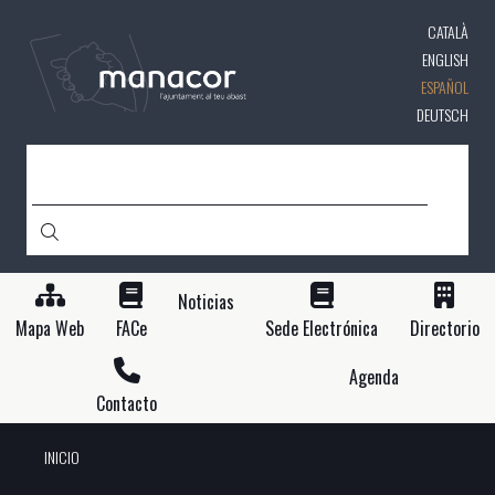
Pasar
CATALÀ
al
contenido
ENGLISH
principal
ESPAÑOL
DEUTSCH
BUSCAR
Noticias
Mapa Web
FACe
Sede Electrónica
Directorio
Agenda
Contacto
INICIO