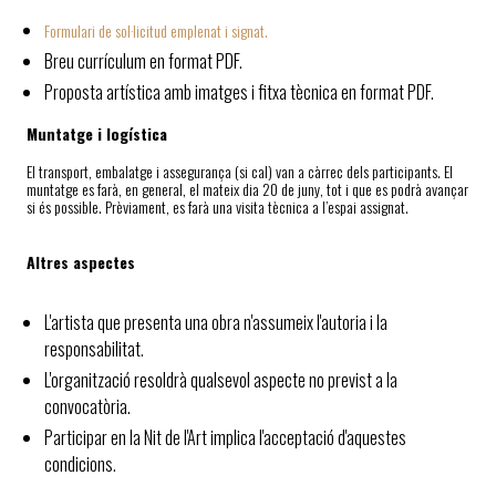
Formulari de sol·licitud emplenat i signat.
Breu currículum en format PDF.
Proposta artística amb imatges i fitxa tècnica en format PDF.
Muntatge i logística
El transport, embalatge i assegurança (si cal) van a càrrec dels participants. El
muntatge es farà, en general, el mateix dia 20 de juny, tot i que es podrà avançar
si és possible. Prèviament, es farà una visita tècnica a l’espai assignat.
Altres aspectes
L'artista que presenta una obra n'assumeix l'autoria i la
responsabilitat.
L'organització resoldrà qualsevol aspecte no previst a la
convocatòria.
Participar en la Nit de l'Art implica l'acceptació d'aquestes
condicions.