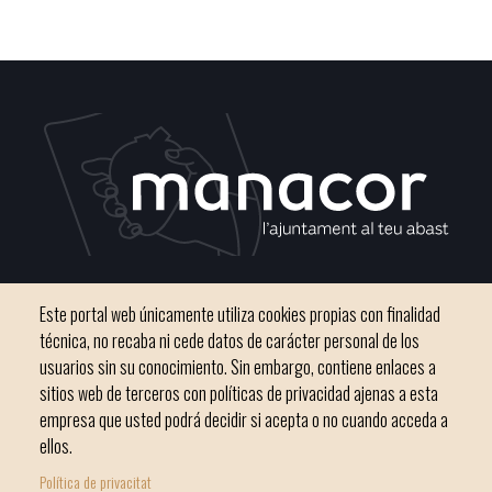
C / del Convento, s/n 07500 Manacor
Este portal web únicamente utiliza cookies propias con finalidad
Teléfono
971 84 91 00 - CIF: P0703300D
técnica, no recaba ni cede datos de carácter personal de los
usuarios sin su conocimiento. Sin embargo, contiene enlaces a
sitios web de terceros con políticas de privacidad ajenas a esta
empresa que usted podrá decidir si acepta o no cuando acceda a
ellos.
Inicio
Ayuntamiento
Bloque Informativo
Política de privacitat
Footer