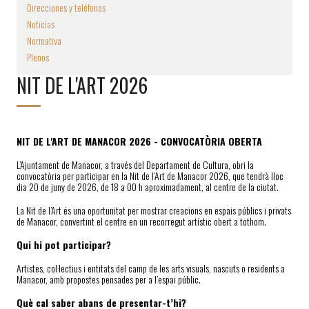
Direcciones y teléfonos
Noticias
Normativa
Plenos
NIT DE L'ART 2026
NIT DE L'ART DE MANACOR 2026 - CONVOCATÒRIA OBERTA
L’Ajuntament de Manacor, a través del Departament de Cultura, obri la
convocatòria per participar en la Nit de l’Art de Manacor 2026, que tendrà lloc
dia 20 de juny de 2026, de 18 a 00 h aproximadament, al centre de la ciutat.
La Nit de l’Art és una oportunitat per mostrar creacions en espais públics i privats
de Manacor, convertint el centre en un recorregut artístic obert a tothom.
Qui hi pot participar?
Artistes, col·lectius i entitats del camp de les arts visuals, nascuts o residents a
Manacor, amb propostes pensades per a l’espai públic.
Què cal saber abans de presentar-t’hi?