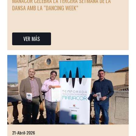
MANACOR CELEBRA LA TERCERA SETMANA DE LA
DANSA AMB LA “DANCING WEEK”
Manacor acollirà la tercera edició de la Setmana de la Dansa a partir
d'aquest dissabte dia 25 i fins el primer de maig.
VER MÁS
21-Abril-2026