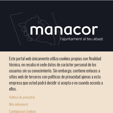
C / del Convento, s/n 07500 Manacor
Este portal web únicamente utiliza cookies propias con finalidad
Teléfono
971 84 91 00 - CIF: P0703300D
técnica, no recaba ni cede datos de carácter personal de los
usuarios sin su conocimiento. Sin embargo, contiene enlaces a
sitios web de terceros con políticas de privacidad ajenas a esta
empresa que usted podrá decidir si acepta o no cuando acceda a
ellos.
Inicio
Ayuntamiento
Bloque Informativo
Política de privacitat
Footer
Trámites Online
Ciudad
Més informació
menu
Configuració Cookies