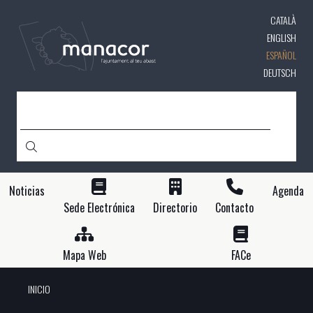
Pasar
CATALÀ
al
contenido
ENGLISH
principal
ESPAÑOL
DEUTSCH
BUSCAR
Noticias
Agenda
Sede Electrónica
Directorio
Contacto
Mapa Web
FACe
INICIO