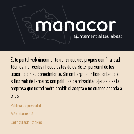
C / del Convento, s/n 07500 Manacor
Este portal web únicamente utiliza cookies propias con finalidad
Teléfono
971 84 91 00 - CIF: P0703300D
técnica, no recaba ni cede datos de carácter personal de los
usuarios sin su conocimiento. Sin embargo, contiene enlaces a
sitios web de terceros con políticas de privacidad ajenas a esta
empresa que usted podrá decidir si acepta o no cuando acceda a
ellos.
Inicio
Ayuntamiento
Bloque Informativo
Política de privacitat
Footer
Trámites Online
Ciudad
Més informació
menu
Configuració Cookies
1