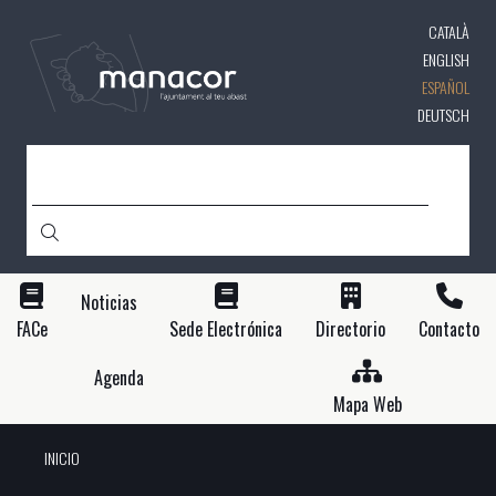
Pasar
CATALÀ
al
contenido
ENGLISH
principal
ESPAÑOL
DEUTSCH
BUSCAR
Noticias
FACe
Sede Electrónica
Directorio
Contacto
Agenda
Mapa Web
INICIO