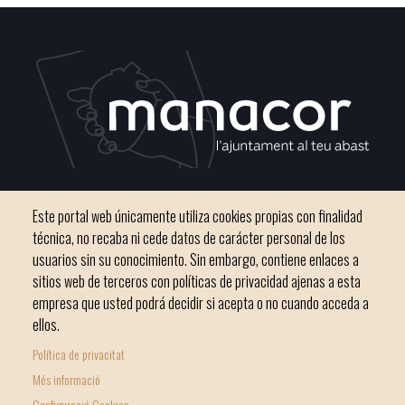
C / del Convento, s/n 07500 Manacor
Este portal web únicamente utiliza cookies propias con finalidad
Teléfono
971 84 91 00 - CIF: P0703300D
técnica, no recaba ni cede datos de carácter personal de los
usuarios sin su conocimiento. Sin embargo, contiene enlaces a
sitios web de terceros con políticas de privacidad ajenas a esta
empresa que usted podrá decidir si acepta o no cuando acceda a
ellos.
Inicio
Ayuntamiento
Bloque Informativo
Política de privacitat
Footer
Trámites Online
Ciudad
Més informació
menu
Configuració Cookies