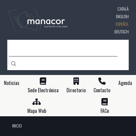
Pasar
CATALÀ
al
contenido
ENGLISH
principal
ESPAÑOL
DEUTSCH
BUSCAR
Noticias
Agenda
Sede Electrónica
Directorio
Contacto
Mapa Web
FACe
INICIO