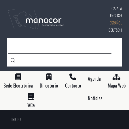
Pasar
CATALÀ
al
contenido
ENGLISH
principal
ESPAÑOL
DEUTSCH
BUSCAR
Agenda
Sede Electrónica
Directorio
Contacto
Mapa Web
Noticias
FACe
INICIO