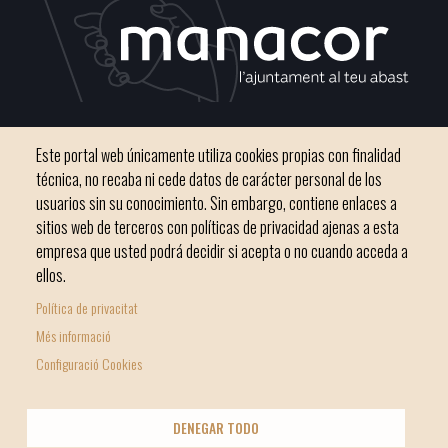
C / del Convento, s/n 07500 Manacor
Este portal web únicamente utiliza cookies propias con finalidad
Teléfono
971 84 91 00 - CIF: P0703300D
técnica, no recaba ni cede datos de carácter personal de los
usuarios sin su conocimiento. Sin embargo, contiene enlaces a
sitios web de terceros con políticas de privacidad ajenas a esta
empresa que usted podrá decidir si acepta o no cuando acceda a
ellos.
Inicio
Ayuntamiento
Bloque Informativo
Política de privacitat
Footer
Trámites Online
Ciudad
Més informació
menu
Configuració Cookies
1
-
© Ayuntamiento de Manacor
DENEGAR TODO
Home
Licencia Creative Commons
Nota Legal