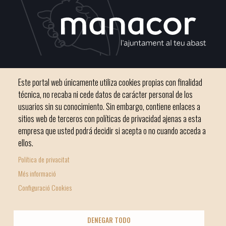
C / del Convento, s/n 07500 Manacor
Este portal web únicamente utiliza cookies propias con finalidad
Teléfono
971 84 91 00 - CIF: P0703300D
técnica, no recaba ni cede datos de carácter personal de los
usuarios sin su conocimiento. Sin embargo, contiene enlaces a
sitios web de terceros con políticas de privacidad ajenas a esta
empresa que usted podrá decidir si acepta o no cuando acceda a
ellos.
Inicio
Ayuntamiento
Bloque Informativo
Política de privacitat
Footer
Trámites Online
Ciudad
Més informació
menu
Configuració Cookies
1
-
© Ayuntamiento de Manacor
DENEGAR TODO
Home
Licencia Creative Commons
Nota Legal