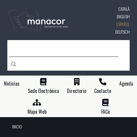
Pasar
CATALÀ
al
contenido
ENGLISH
principal
ESPAÑOL
DEUTSCH
BUSCAR
Noticias
Agenda
Sede Electrónica
Directorio
Contacto
Mapa Web
FACe
INICIO