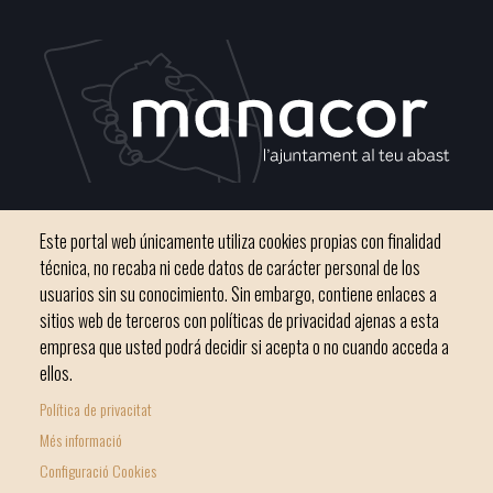
C / del Convento, s/n 07500 Manacor
Este portal web únicamente utiliza cookies propias con finalidad
Teléfono
971 84 91 00 - CIF: P0703300D
técnica, no recaba ni cede datos de carácter personal de los
usuarios sin su conocimiento. Sin embargo, contiene enlaces a
sitios web de terceros con políticas de privacidad ajenas a esta
empresa que usted podrá decidir si acepta o no cuando acceda a
ellos.
Inicio
Ayuntamiento
Bloque Informativo
Política de privacitat
Footer
Trámites Online
Ciudad
Més informació
menu
Configuració Cookies
1