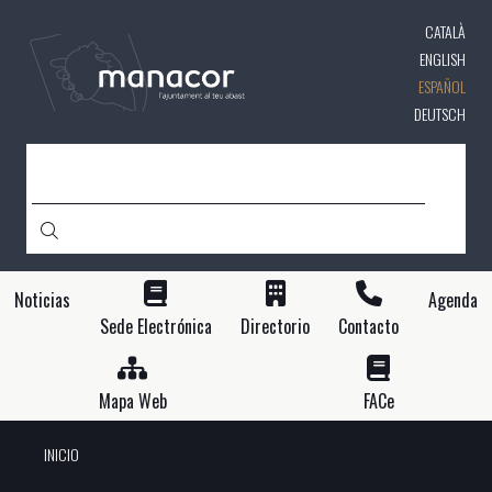
Pasar
CATALÀ
al
contenido
ENGLISH
principal
ESPAÑOL
DEUTSCH
BUSCAR
Noticias
Agenda
Sede Electrónica
Directorio
Contacto
Mapa Web
FACe
INICIO