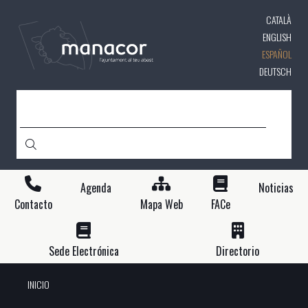
Pasar
CATALÀ
al
contenido
ENGLISH
principal
ESPAÑOL
DEUTSCH
BUSCAR
Agenda
Noticias
Contacto
Mapa Web
FACe
Sede Electrónica
Directorio
INICIO