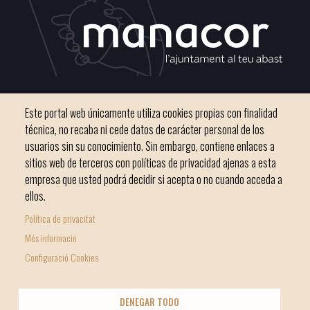
C / del Convento, s/n 07500 Manacor
Este portal web únicamente utiliza cookies propias con finalidad
Teléfono
971 84 91 00 - CIF: P0703300D
técnica, no recaba ni cede datos de carácter personal de los
usuarios sin su conocimiento. Sin embargo, contiene enlaces a
sitios web de terceros con políticas de privacidad ajenas a esta
empresa que usted podrá decidir si acepta o no cuando acceda a
ellos.
Inicio
Ayuntamiento
Bloque Informativo
Política de privacitat
Footer
Trámites Online
Ciudad
Més informació
menu
Configuració Cookies
1
-
© Ayuntamiento de Manacor
DENEGAR TODO
Home
Licencia Creative Commons
Nota Legal