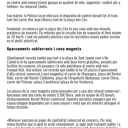
un centre amb menys trànsit guanya en qualitat de vida, seguretat i confort per a
tothom», ha remarcat Llodrà.
Així mateix, la Policia Local reforçarà el dispositiu de control durant tot el tram,
tant del carrer d'en Joan Lliteres com de la plaça des Cós.
Finalment, es remarca que la plaça des Cós és una zona amb una elevada
presència de vianants. Els vehicles que hi circulin han de respectar el límit màxim
de 20 km/h, i tant els patinets elèctrics com les bicicletes només poden circular
en el sentit autoritzat.
Aparcaments subterranis i zona magenta
L’Ajuntament recorda també que tant a la plaça de Sant Jaume com a Na
Camel·la hi ha aparcaments subterranis amb dues hores gratuïtes, pensats per
facilitar les compres, els passejos i la vida quotidiana al centre amb més
tranquil·litat. Així mateix, cal recorda que també hi ha 50 places d’aparcament
d’alta rotació comercial (zona magenta) al carrer de l’Amargura, plaça del Rector
Rubí, carrer del Rector Caldentey, plaça de l’Arquitecte Bennàssar, carrer Olesa,
carrer del Príncep i plaça Constitució (plaça de les Verdures).
Les places de la zona magenta estan pensades per a una alta rotació comercial i
funcionen amb una tarifa de només 0.10€ l'hora, amb un màxim de 60 minuts
d'estacionament durant l'horari comercial. Aquesta iniciativa assegura que els
espais estiguin disponibles per a nous usuaris i evita que els vehicles allarguin el
temps d'estada.
«Manacor exerceix un paper de capitalitat comercial de comarca. Per això,
volem facilitar que la gent hi arribi còmodament, ja sigui amb transport públic i a
peu, o bé deixant el cotxe als aparcaments soterranis amb dues hores gratuïtes, i