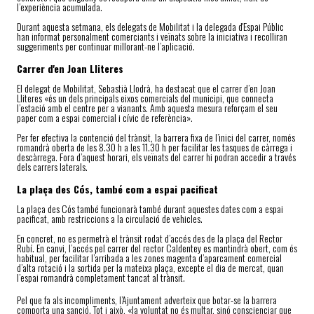
l’experiència acumulada.
Durant aquesta setmana, els delegats de Mobilitat i la delegada d'Espai Públic
han informat personalment comerciants i veïnats sobre la iniciativa i recolliran
suggeriments per continuar millorant-ne l’aplicació.
Carrer d'en Joan Lliteres
El delegat de Mobilitat, Sebastià Llodrà, ha destacat que el carrer d’en Joan
Lliteres «és un dels principals eixos comercials del municipi, que connecta
l’estació amb el centre per a vianants. Amb aquesta mesura reforçam el seu
paper com a espai comercial i cívic de referència».
Per fer efectiva la contenció del trànsit, la barrera fixa de l’inici del carrer, només
romandrà oberta de les 8.30 h a les 11.30 h per facilitar les tasques de càrrega i
descàrrega. Fora d’aquest horari, els veïnats del carrer hi podran accedir a través
dels carrers laterals.
La plaça des Cós, també com a espai pacificat
La plaça des Cós també funcionarà també durant aquestes dates com a espai
pacificat, amb restriccions a la circulació de vehicles.
En concret, no es permetrà el trànsit rodat d’accés des de la plaça del Rector
Rubí. En canvi, l’accés pel carrer del rector Caldentey es mantindrà obert, com és
habitual, per facilitar l’arribada a les zones magenta d’aparcament comercial
d’alta rotació i la sortida per la mateixa plaça, excepte el dia de mercat, quan
l’espai romandrà completament tancat al trànsit.
Pel que fa als incompliments, l’Ajuntament adverteix que botar-se la barrera
comporta una sanció. Tot i això, «la voluntat no és multar, sinó conscienciar que