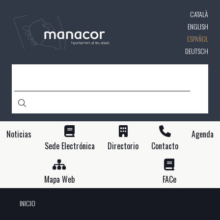
Pasar
CATALÀ
al
contenido
ENGLISH
principal
ESPAÑOL
DEUTSCH
BUSCAR
Noticias
Agenda
Sede Electrónica
Directorio
Contacto
Mapa Web
FACe
INICIO