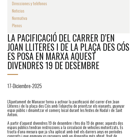
Direcciones y teléfonos
Noticias
Normativa
Plenos
LA PACIFICACIÓ DEL CARRER D’EN
JOAN LLITERES I DE LA PLAÇA DES CÓS
ES POSA EN MARXA AQUEST
DIVENDRES 19 DE DESEMBRE
17-Diciembre-2025
L’Ajuntament de Manacor torna a activar la pacificació del carrer d’en Joan
Lliteres i de la plaça des Cós amb l’objectiu de prioritzar els vianants, guanyar
espai públic i dinamitzar el comerç local durant les festes de Nadal i de Sant
Antoni.
A partir d’aquest divendres 19 de desembre i fins dia 19 de gener, aquests dos
espais públics tendran restriccions a la circulació de vehicles motoritzats. Es
tracta d’una mesura que ja s’ha aplicat amb èxit els darrers anys en períodes
concrets i que enguany es recupera amb un dispositiu més afinat, fruit de