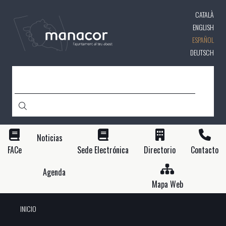
Pasar
CATALÀ
al
contenido
ENGLISH
principal
ESPAÑOL
DEUTSCH
BUSCAR
Noticias
FACe
Sede Electrónica
Directorio
Contacto
Agenda
Mapa Web
INICIO