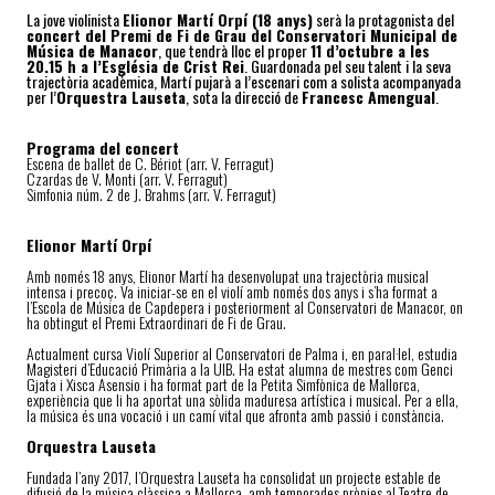
La jove violinista
Elionor Martí Orpí (18 anys)
serà la protagonista del
concert del Premi de Fi de Grau del Conservatori Municipal de
Música de Manacor
, que tendrà lloc el proper
11 d’octubre a les
20.15 h a l’Església de Crist Rei
. Guardonada pel seu talent i la seva
trajectòria acadèmica, Martí pujarà a l’escenari com a solista acompanyada
per l’
Orquestra Lauseta
, sota la direcció de
Francesc Amengual
.
Programa del concert
Escena de ballet de C. Bériot (arr. V. Ferragut)
Czardas de V. Monti (arr. V. Ferragut)
Simfonia núm. 2 de J. Brahms (arr. V. Ferragut)
Elionor Martí Orpí
Amb només 18 anys, Elionor Martí ha desenvolupat una trajectòria musical
intensa i precoç. Va iniciar-se en el violí amb només dos anys i s’ha format a
l’Escola de Música de Capdepera i posteriorment al Conservatori de Manacor, on
ha obtingut el Premi Extraordinari de Fi de Grau.
Actualment cursa Violí Superior al Conservatori de Palma i, en paral·lel, estudia
Magisteri d’Educació Primària a la UIB. Ha estat alumna de mestres com Genci
Gjata i Xisca Asensio i ha format part de la Petita Simfònica de Mallorca,
experiència que li ha aportat una sòlida maduresa artística i musical. Per a ella,
la música és una vocació i un camí vital que afronta amb passió i constància.
Orquestra Lauseta
Fundada l’any 2017, l’Orquestra Lauseta ha consolidat un projecte estable de
difusió de la música clàssica a Mallorca, amb temporades pròpies al Teatre de