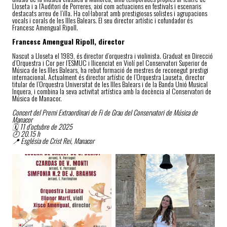
Lloseta i a l’Auditori de Porreres, així com actuacions en festivals i escenaris
destacats arreu de l’illa. Ha col·laborat amb prestigiosos solistes i agrupacions
vocals i corals de les Illes Balears. El seu director artístic i cofundador és
Francesc Amengual Ripoll.
Francesc Amengual Ripoll, director
Nascut a Lloseta el 1989, és director d’orquestra i violinista. Graduat en Direcció
d’Orquestra i Cor per l’ESMUC i llicenciat en Violí pel Conservatori Superior de
Música de les Illes Balears, ha rebut formació de mestres de reconegut prestigi
internacional. Actualment és director artístic de l’Orquestra Lauseta, director
titular de l’Orquestra Universitat de les Illes Balears i de la Banda Unió Musical
Inquera, i combina la seva activitat artística amb la docència al Conservatori de
Música de Manacor.
Concert del Premi Extraordinari de Fi de Grau del Conservatori de Música de
Manacor
🗓 11 d’octubre de 2025
🕗 20.15 h
📍 Església de Crist Rei, Manacor