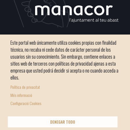
C / del Convento, s/n 07500 Manacor
Este portal web únicamente utiliza cookies propias con finalidad
Teléfono
971 84 91 00 - CIF: P0703300D
técnica, no recaba ni cede datos de carácter personal de los
usuarios sin su conocimiento. Sin embargo, contiene enlaces a
sitios web de terceros con políticas de privacidad ajenas a esta
empresa que usted podrá decidir si acepta o no cuando acceda a
ellos.
Inicio
Ayuntamiento
Bloque Informativo
Política de privacitat
Footer
Trámites Online
Ciudad
Més informació
menu
Configuració Cookies
1
-
© Ayuntamiento de Manacor
DENEGAR TODO
Home
Licencia Creative Commons
Nota Legal