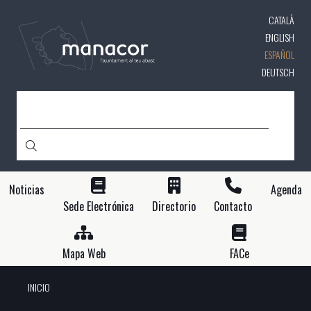
Pasar
CATALÀ
al
contenido
ENGLISH
principal
ESPAÑOL
DEUTSCH
BUSCAR
Noticias
Agenda
Sede Electrónica
Directorio
Contacto
Mapa Web
FACe
INICIO