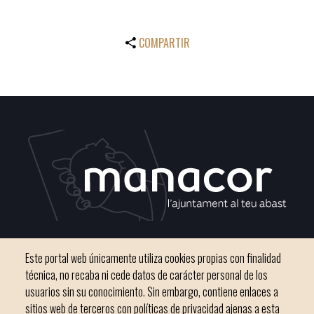
COMPARTIR
C / del Convento, s/n 07500 Manacor
Este portal web únicamente utiliza cookies propias con finalidad
Teléfono
971 84 91 00 - CIF: P0703300D
técnica, no recaba ni cede datos de carácter personal de los
usuarios sin su conocimiento. Sin embargo, contiene enlaces a
sitios web de terceros con políticas de privacidad ajenas a esta