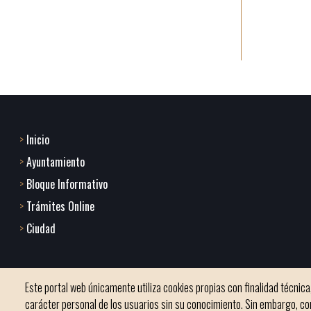
Inicio
Footer
Ayuntamiento
menu
Bloque Informativo
Trámites Online
1
Ciudad
-
Home
Este portal web únicamente utiliza cookies propias con finalidad técnica
2
carácter personal de los usuarios sin su conocimiento. Sin embargo, co