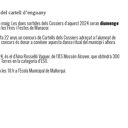
del cartell d’enguany
de maig. Les dues sortides dels Cossiers d’aquest 2024 seran
diumenge
e les Fires i Festes de Manacor.
e fa 22 anys un concurs de Cartells dels Cossiers adreçat a l’alumnat de
el concurs és donar a conèixer aquesta dansa ritual del municipi i alhora
4, és el d’Aina Rosselló Vaquer, de l’IES Mossèn Alcover, que obtindrà 300
z Torres en la categoria d’ESO.
les 18 h a l’Ecola Municipal de Mallorquí.