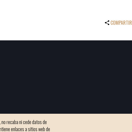
COMPARTIR
, no recaba ni cede datos de
ntiene enlaces a sitios web de