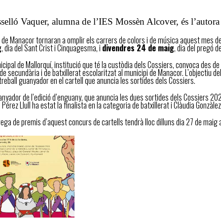
selló Vaquer, alumna de l’IES Mossèn Alcover, és l’autora 
s de Manacor tornaran a omplir els carrers de colors i de música aquest mes 
g
, dia del Sant Crist i Cinquagesma, i
divendres 24 de maig
, dia del pregó d
icipal de Mallorquí, institució que té la custòdia dels Cossiers, convoca des d
de secundària i de batxillerat escolaritzat al municipi de Manacor. L’objectiu d
 treball guanyador en el cartell que anuncia les sortides dels Cossiers.
uanyador de l’edició d’enguany, que anuncia les dues sortides dels Cossiers 202
 Pérez Llull ha estat la finalista en la categoria de batxillerat i Clàudia Gonzàle
rega de premis d’aquest concurs de cartells tendrà lloc dilluns dia 27 de maig a 