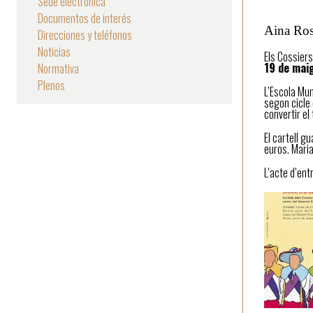
Sede electrónica
Documentos de interés
la
Aina Ros
Direcciones y teléfonos
navegación
Noticias
Els Cossier
19 de mai
Normativa
Plenos
L’Escola Mun
segon cicle 
convertir el
El cartell g
euros. Maria
L’acte d’ent