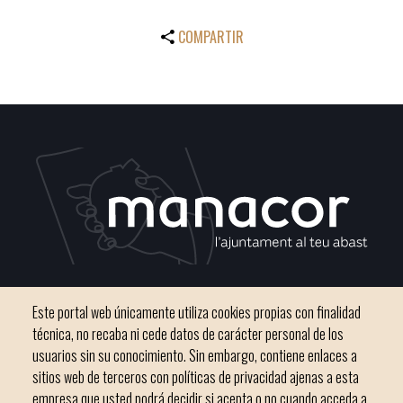
COMPARTIR
C / del Convento, s/n 07500 Manacor
Este portal web únicamente utiliza cookies propias con finalidad
Teléfono
971 84 91 00 - CIF: P0703300D
técnica, no recaba ni cede datos de carácter personal de los
usuarios sin su conocimiento. Sin embargo, contiene enlaces a
sitios web de terceros con políticas de privacidad ajenas a esta
empresa que usted podrá decidir si acepta o no cuando acceda a