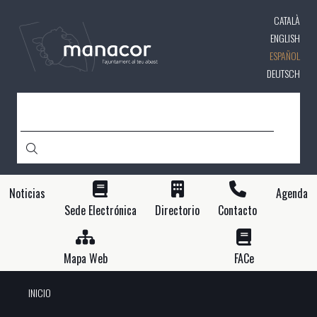
Pasar
CATALÀ
al
contenido
ENGLISH
principal
ESPAÑOL
DEUTSCH
BUSCAR
Noticias
Agenda
Sede Electrónica
Directorio
Contacto
Mapa Web
FACe
INICIO