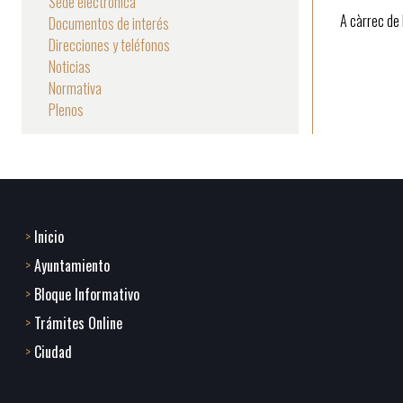
Sede electrónica
A càrrec de 
Documentos de interés
la
Direcciones y teléfonos
navegación
Noticias
Normativa
Plenos
Inicio
Footer
Ayuntamiento
menu
Bloque Informativo
Trámites Online
1
Ciudad
-