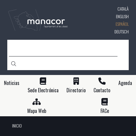
Pasar
CATALÀ
al
contenido
ENGLISH
principal
ESPAÑOL
DEUTSCH
BUSCAR
Noticias
Agenda
Sede Electrónica
Directorio
Contacto
Mapa Web
FACe
INICIO