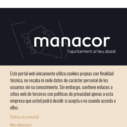
C / del Convento, s/n 07500 Manacor
Este portal web únicamente utiliza cookies propias con finalidad
Teléfono
971 84 91 00 - CIF: P0703300D
técnica, no recaba ni cede datos de carácter personal de los
usuarios sin su conocimiento. Sin embargo, contiene enlaces a
sitios web de terceros con políticas de privacidad ajenas a esta
empresa que usted podrá decidir si acepta o no cuando acceda a
ellos.
Inicio
Ayuntamiento
Bloque Informativo
Política de privacitat
Footer
Trámites Online
Ciudad
Més informació