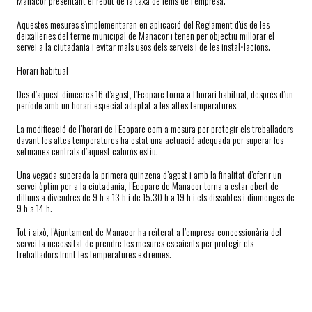
Manacor presentant el rebut de la taxa de fems de l’empresa.
Aquestes mesures s’implementaran en aplicació del Reglament d'ús de les
deixalleries del terme municipal de Manacor i tenen per objectiu millorar el
servei a la ciutadania i evitar mals usos dels serveis i de les instal•lacions.
Horari habitual
Des d’aquest dimecres 16 d’agost, l’Ecoparc torna a l’horari habitual, després d’un
període amb un horari especial adaptat a les altes temperatures.
La modificació de l’horari de l’Ecoparc com a mesura per protegir els treballadors
davant les altes temperatures ha estat una actuació adequada per superar les
setmanes centrals d’aquest calorós estiu.
Una vegada superada la primera quinzena d’agost i amb la finalitat d’oferir un
servei òptim per a la ciutadania, l’Ecoparc de Manacor torna a estar obert de
dilluns a divendres de 9 h a 13 h i de 15.30 h a 19 h i els dissabtes i diumenges de
9 h a 14 h.
Tot i això, l’Ajuntament de Manacor ha reïterat a l’empresa concessionària del
servei la necessitat de prendre les mesures escaients per protegir els
treballadors front les temperatures extremes.