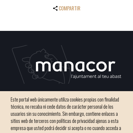
COMPARTIR
C / del Convento, s/n 07500 Manacor
Este portal web únicamente utiliza cookies propias con finalidad
Teléfono
971 84 91 00 - CIF: P0703300D
técnica, no recaba ni cede datos de carácter personal de los
usuarios sin su conocimiento. Sin embargo, contiene enlaces a
sitios web de terceros con políticas de privacidad ajenas a esta
empresa que usted podrá decidir si acepta o no cuando acceda a