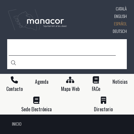
Pasar
CATALÀ
al
contenido
ENGLISH
principal
ESPAÑOL
DEUTSCH
BUSCAR
Agenda
Noticias
Contacto
Mapa Web
FACe
Sede Electrónica
Directorio
INICIO