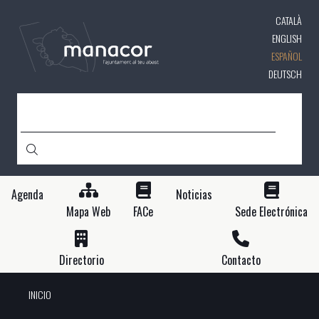
Pasar
CATALÀ
al
contenido
ENGLISH
principal
ESPAÑOL
DEUTSCH
BUSCAR
Agenda
Noticias
Mapa Web
FACe
Sede Electrónica
Directorio
Contacto
INICIO