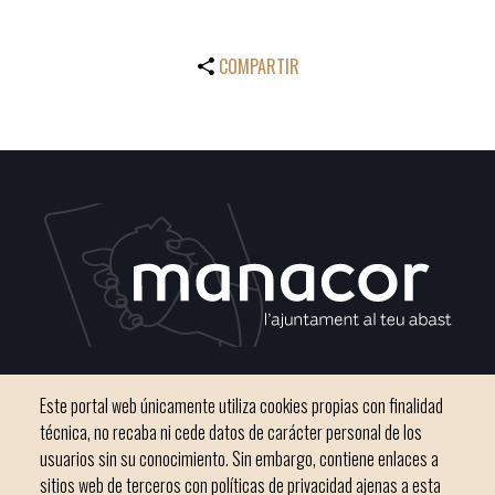
COMPARTIR
C / del Convento, s/n 07500 Manacor
Este portal web únicamente utiliza cookies propias con finalidad
Teléfono
971 84 91 00 - CIF: P0703300D
técnica, no recaba ni cede datos de carácter personal de los
usuarios sin su conocimiento. Sin embargo, contiene enlaces a
sitios web de terceros con políticas de privacidad ajenas a esta