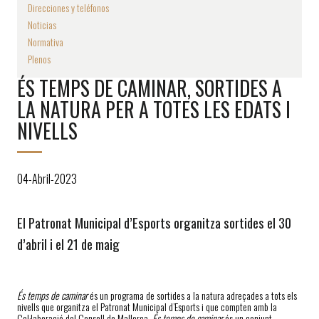
Direcciones y teléfonos
Noticias
Normativa
Plenos
ÉS TEMPS DE CAMINAR, SORTIDES A
LA NATURA PER A TOTES LES EDATS I
NIVELLS
04-Abril-2023
El Patronat Municipal d’Esports organitza sortides el 30
d’abril i el 21 de maig
És temps de caminar
és un programa de sortides a la natura adreçades a tots els
nivells que organitza el Patronat Municipal d’Esports i que compten amb la
Col·laboració del Consell de Mallorca.
És temps de caminar
és un conjunt