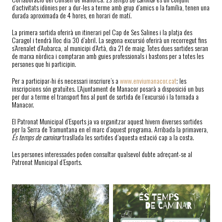
d’activitats idònies per a dur-les a terme amb grup d’amics o la família, tenen una
durada aproximada de 4 hores, en horari de matí.
La primera sortida oferirà un itinerari pel Cap de Ses Salines i la platja des
Caragol i tendrà lloc dia 30 d’abril. La segona excursió oferirà un recorregut fins
s’Arenalet d’Aubarca, al municipi d’Artà, dia 21 de maig. Totes dues sortides seran
de marxa nòrdica i comptaran amb guies professionals i bastons per a totes les
persones que hi participin.
Per a participar-hi és necessari inscriure’s a
www.enviumanacor.cat
; les
inscripcions són gratuïtes. L’Ajuntament de Manacor posarà a disposició un bus
per dur a terme el transport fins al punt de sortida de l’excursió i la tornada a
Manacor.
El Patronat Municipal d’Esports ja va organitzar aquest hivern diverses sortides
per la Serra de Tramuntana en el marc d’aquest programa. Arribada la primavera,
És temps de caminar
trasllada les sortides d’aquesta estació cap a la costa.
Les persones interessades poden consultar qualsevol dubte adreçant-se al
Patronat Municipal d’Esports.