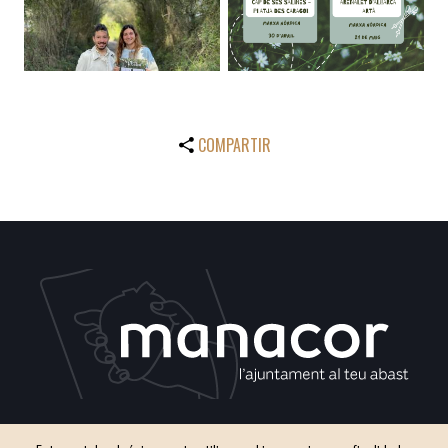
COMPARTIR
C / del Convento, s/n 07500 Manacor