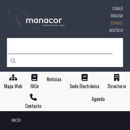
Pasar
CATALÀ
al
contenido
ENGLISH
principal
ESPAÑOL
DEUTSCH
BUSCAR
Noticias
Mapa Web
FACe
Sede Electrónica
Directorio
Agenda
Contacto
INICIO