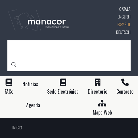
Pasar
CATALÀ
al
contenido
ENGLISH
principal
ESPAÑOL
DEUTSCH
BUSCAR
Noticias
FACe
Sede Electrónica
Directorio
Contacto
Agenda
Mapa Web
INICIO