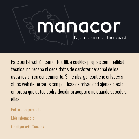
C / del Convento, s/n 07500 Manacor
Este portal web únicamente utiliza cookies propias con finalidad
Teléfono
971 84 91 00 - CIF: P0703300D
técnica, no recaba ni cede datos de carácter personal de los
usuarios sin su conocimiento. Sin embargo, contiene enlaces a
sitios web de terceros con políticas de privacidad ajenas a esta
empresa que usted podrá decidir si acepta o no cuando acceda a
ellos.
Inicio
Ayuntamiento
Bloque Informativo
Política de privacitat
Footer
Trámites Online
Ciudad
Més informació
menu
Configuració Cookies
1