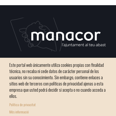
C / del Convento, s/n 07500 Manacor
Este portal web únicamente utiliza cookies propias con finalidad
Teléfono
971 84 91 00 - CIF: P0703300D
técnica, no recaba ni cede datos de carácter personal de los
usuarios sin su conocimiento. Sin embargo, contiene enlaces a
sitios web de terceros con políticas de privacidad ajenas a esta
empresa que usted podrá decidir si acepta o no cuando acceda a
ellos.
Inicio
Ayuntamiento
Bloque Informativo
Política de privacitat
Footer
Trámites Online
Ciudad
Més informació
menu