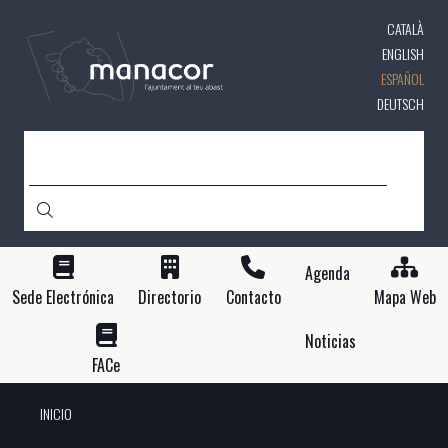
Pasar
CATALÀ
al
contenido
ENGLISH
principal
ESPAÑOL
DEUTSCH
BUSCAR
Agenda
Sede Electrónica
Directorio
Contacto
Mapa Web
Noticias
FACe
INICIO