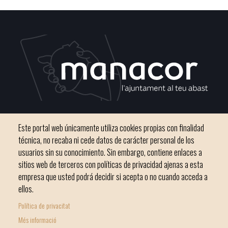
C / del Convento, s/n 07500 Manacor
Este portal web únicamente utiliza cookies propias con finalidad
Teléfono
971 84 91 00 - CIF: P0703300D
técnica, no recaba ni cede datos de carácter personal de los
usuarios sin su conocimiento. Sin embargo, contiene enlaces a
sitios web de terceros con políticas de privacidad ajenas a esta
empresa que usted podrá decidir si acepta o no cuando acceda a
ellos.
Inicio
Ayuntamiento
Bloque Informativo
Política de privacitat
Footer
Trámites Online
Ciudad
Més informació
menu