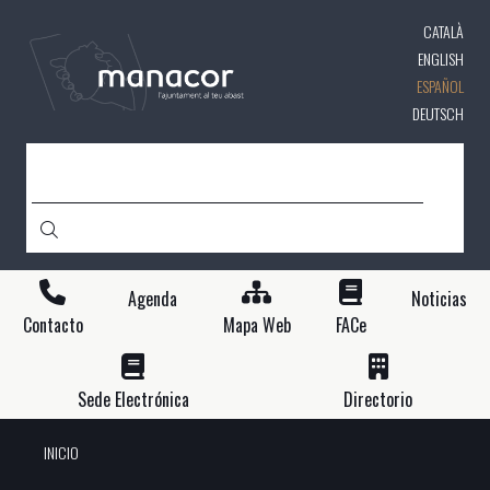
Pasar
CATALÀ
al
contenido
ENGLISH
principal
ESPAÑOL
DEUTSCH
BUSCAR
Agenda
Noticias
Contacto
Mapa Web
FACe
Sede Electrónica
Directorio
INICIO