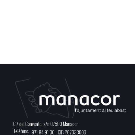
C / del Convento, s/n 07500 Manacor
Teléfono
971 84 91 00 - CIF: P0703300D